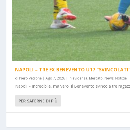
NAPOLI – TRE EX BENEVENTO U17 “SVINCOLATI
di
Piero Vetrone
|
Ago 7, 2026
|
In evidenza
,
Mercato
,
News
,
Notizie
Napoli – Incredibile, ma vero! Il Benevento svincola tre ragazz
PER SAPERNE DI PIÙ