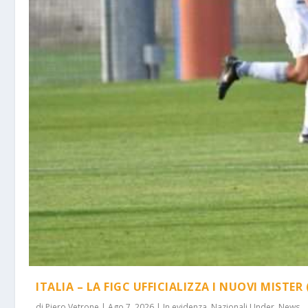
ITALIA – LA FIGC UFFICIALIZZA I NUOVI MISTER 
di
Piero Vetrone
|
Ago 7, 2026
|
In evidenza
,
Nazionali Under
,
News