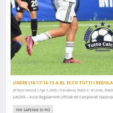
UNDER (18-17-16-15 A-B), ECCO TUTTI I REGOL
di
Piero Vetrone
|
Ago 7, 2026
|
In evidenza
,
Match A - B Under
,
Match
UNDER – Eccoi Regolamenti Ufficiali dei Campionati Nazionali 
PER SAPERNE DI PIÙ