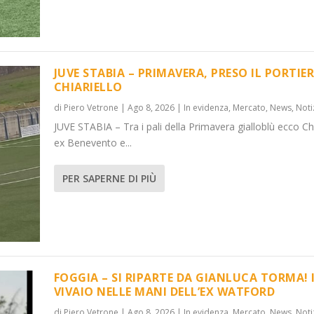
JUVE STABIA – PRIMAVERA, PRESO IL PORTIER
CHIARIELLO
di
Piero Vetrone
|
Ago 8, 2026
|
In evidenza
,
Mercato
,
News
,
Noti
 PORTIERE C...
ORMA! IL VI...
JUVE STABIA – Tra i pali della Primavera gialloblù ecco Chi
News
News
,
,
Notizie
Notizie
ex Benevento e...
PER SAPERNE DI PIÙ
FOGGIA – SI RIPARTE DA GIANLUCA TORMA! 
VIVAIO NELLE MANI DELL’EX WATFORD
di
Piero Vetrone
|
Ago 8, 2026
|
In evidenza
,
Mercato
,
News
,
Noti