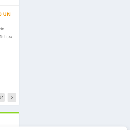
O UN
zie
 Schipa
51
3