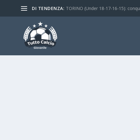
DI TENDENZA:
TORINO (Under 18-17-16-15): conquist