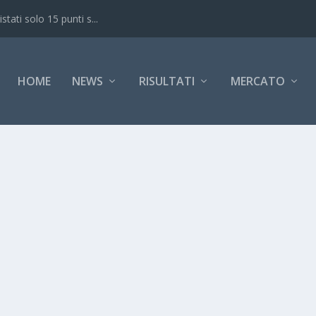
ati solo 15 punti s...
HOME
NEWS
RISULTATI
MERCATO