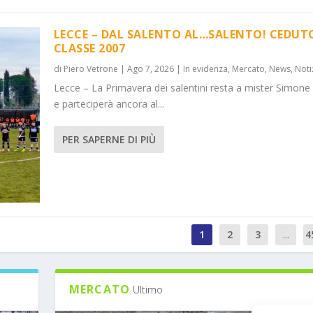
LECCE – DAL SALENTO AL…SALENTO! CEDUT
CLASSE 2007
di
Piero Vetrone
|
Ago 7, 2026
|
In evidenza
,
Mercato
,
News
,
Noti
Lecce – La Primavera dei salentini resta a mister Simone
e parteciperà ancora al...
PER SAPERNE DI PIÙ
1
2
3
...
4
MERCATO
Ultimo