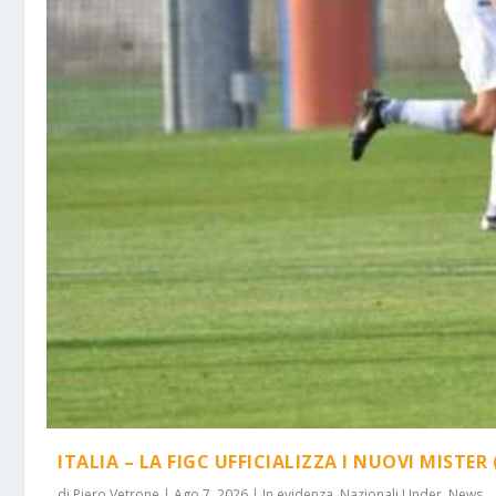
ITALIA – LA FIGC UFFICIALIZZA I NUOVI MISTER 
di
Piero Vetrone
|
Ago 7, 2026
|
In evidenza
,
Nazionali Under
,
News