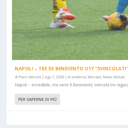
NAPOLI – TRE EX BENEVENTO U17 “SVINCOLATI
di
Piero Vetrone
|
Ago 7, 2026
|
In evidenza
,
Mercato
,
News
,
Notizie
Napoli – Incredibile, ma vero! Il Benevento svincola tre ragazz
PER SAPERNE DI PIÙ