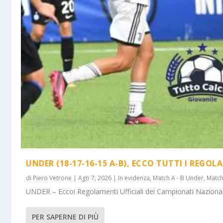
UNDER (18-17-16-15 A-B), ECCO TUTTI I REGOL
di
Piero Vetrone
|
Ago 7, 2026
|
In evidenza
,
Match A - B Under
,
Match
UNDER – Eccoi Regolamenti Ufficiali dei Campionati Nazionali 
PER SAPERNE DI PIÙ