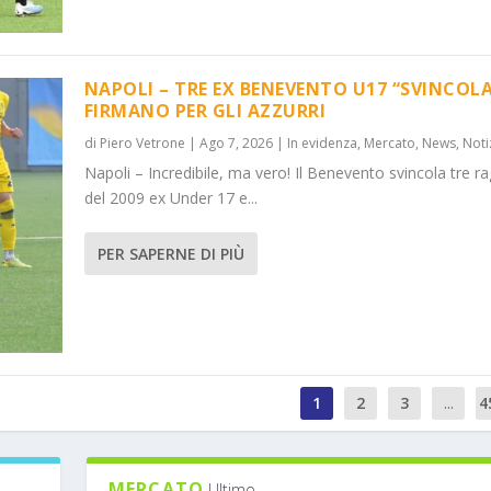
NAPOLI – TRE EX BENEVENTO U17 “SVINCOLA
FIRMANO PER GLI AZZURRI
di
Piero Vetrone
|
Ago 7, 2026
|
In evidenza
,
Mercato
,
News
,
Noti
Napoli – Incredibile, ma vero! Il Benevento svincola tre ra
del 2009 ex Under 17 e...
PER SAPERNE DI PIÙ
1
2
3
...
4
MERCATO
Ultimo