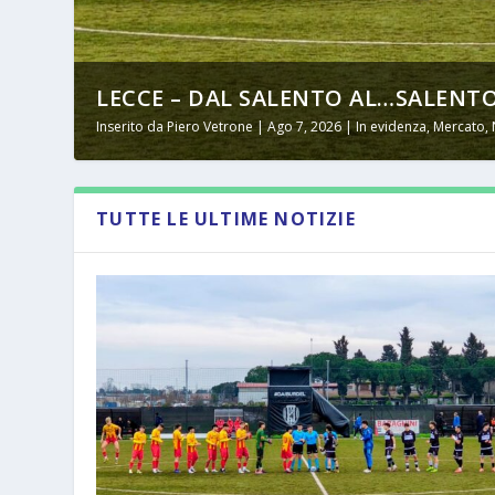
LECCE – DAL SALENTO AL…SALENTO
Inserito da
Piero Vetrone
|
Ago 7, 2026
|
In evidenza
,
Mercato
,
TUTTE LE ULTIME NOTIZIE