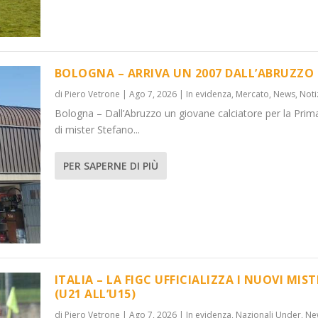
BOLOGNA – ARRIVA UN 2007 DALL’ABRUZZO
di
Piero Vetrone
|
Ago 7, 2026
|
In evidenza
,
Mercato
,
News
,
Noti
Bologna – Dall’Abruzzo un giovane calciatore per la Prim
’ABRUZZO
OVI MISTER...
di mister Stefano...
 Under
News
,
Notizie
,
News
PER SAPERNE DI PIÙ
ITALIA – LA FIGC UFFICIALIZZA I NUOVI MIST
(U21 ALL’U15)
di
Piero Vetrone
|
Ago 7, 2026
|
In evidenza
,
Nazionali Under
,
Ne