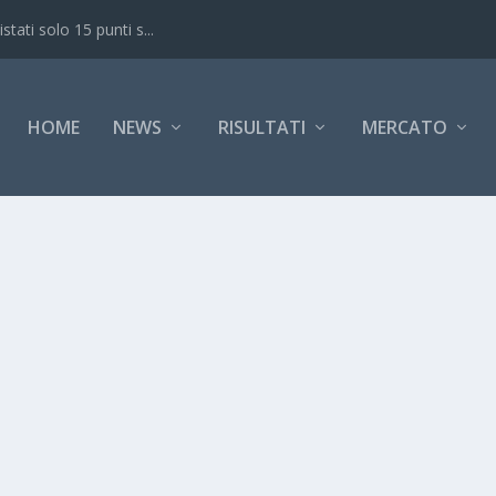
ati solo 15 punti s...
HOME
NEWS
RISULTATI
MERCATO