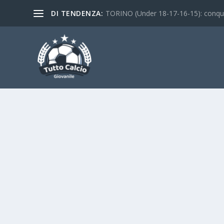
DI TENDENZA:
TORINO (Under 18-17-16-15): conquist