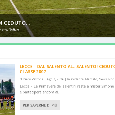
! CEDUTO...
News
,
Notizie
LECCE – DAL SALENTO AL…SALENTO! CEDUT
CLASSE 2007
di
Piero Vetrone
|
Ago 7, 2026
|
In evidenza
,
Mercato
,
News
,
Noti
Lecce – La Primavera dei salentini resta a mister Simone
e parteciperà ancora al...
PER SAPERNE DI PIÙ