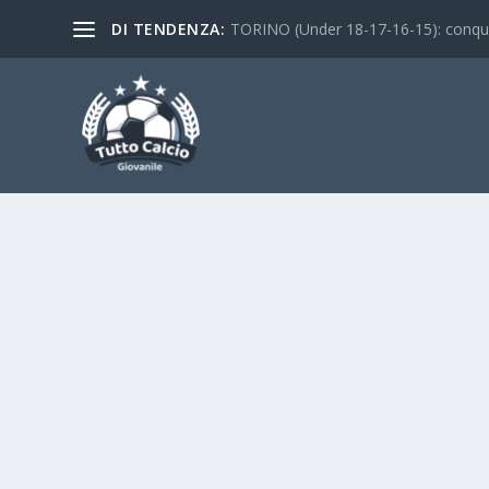
DI TENDENZA:
TORINO (Under 18-17-16-15): conquist