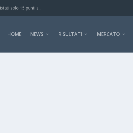
ati solo 15 punti s...
HOME
NEWS
RISULTATI
MERCATO