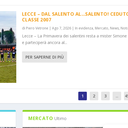
LECCE – DAL SALENTO AL…SALENTO! CEDUT
CLASSE 2007
di
Piero Vetrone
|
Ago 7, 2026
|
In evidenza
,
Mercato
,
News
,
Noti
Lecce – La Primavera dei salentini resta a mister Simone
e parteciperà ancora al...
PER SAPERNE DI PIÙ
1
2
3
...
4
MERCATO
Ultimo