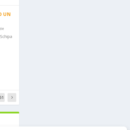
O UN
zie
 Schipa
51
3