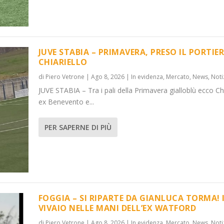
JUVE STABIA – PRIMAVERA, PRESO IL PORTIER
CHIARIELLO
di
Piero Vetrone
|
Ago 8, 2026
|
In evidenza
,
Mercato
,
News
,
Noti
 PORTIERE C...
ORMA! IL VI...
JUVE STABIA – Tra i pali della Primavera gialloblù ecco Chi
News
News
,
,
Notizie
Notizie
ex Benevento e...
PER SAPERNE DI PIÙ
FOGGIA – SI RIPARTE DA GIANLUCA TORMA! 
VIVAIO NELLE MANI DELL’EX WATFORD
di
Piero Vetrone
|
Ago 8, 2026
|
In evidenza
,
Mercato
,
News
,
Noti