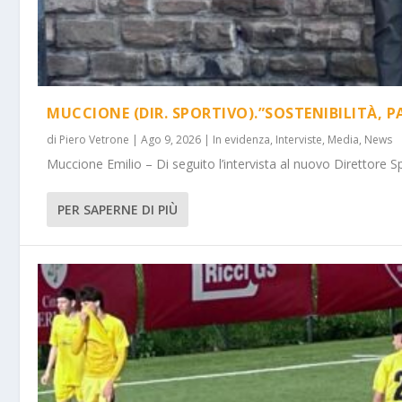
MUCCIONE (DIR. SPORTIVO).”SOSTENIBILITÀ, P
di
Piero Vetrone
|
Ago 9, 2026
|
In evidenza
,
Interviste
,
Media
,
News
Muccione Emilio – Di seguito l’intervista al nuovo Direttore Spo
PER SAPERNE DI PIÙ