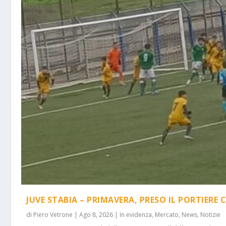
JUVE STABIA – PRIMAVERA, PRESO IL PORTIERE 
di
Piero Vetrone
|
Ago 8, 2026
|
In evidenza
,
Mercato
,
News
,
Notizie