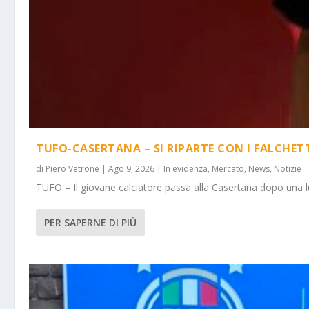
TUFO-CASERTANA – SI RIPARTE CON I FALCHET
di
Piero Vetrone
|
Ago 9, 2026
|
In evidenza
,
Mercato
,
News
,
Notizie
TUFO – Il giovane calciatore passa alla Casertana dopo una lu
PER SAPERNE DI PIÙ