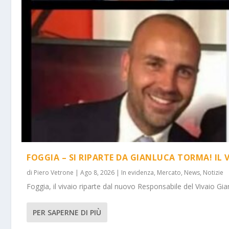
FOGGIA – SI RIPARTE DA GIANLUCA TORMA! IL 
di
Piero Vetrone
|
Ago 8, 2026
|
In evidenza
,
Mercato
,
News
,
Notizie
Foggia, il vivaio riparte dal nuovo Responsabile del Vivaio Gia
PER SAPERNE DI PIÙ