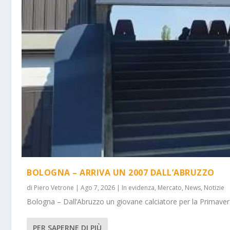
BOLOGNA – ARRIVA UN 2007 DALL’ABRUZZO
di
Piero Vetrone
|
Ago 7, 2026
|
In evidenza
,
Mercato
,
News
,
Notizie
Bologna – Dall’Abruzzo un giovane calciatore per la Primavera
PER SAPERNE DI PIÙ