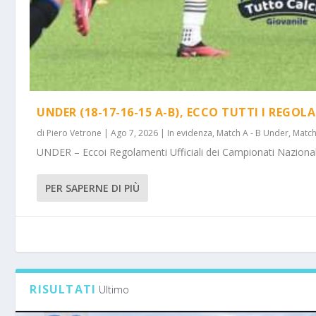
UNDER (18-17-16-15 A-B), ECCO TUTTI I REGOL
di
Piero Vetrone
|
Ago 7, 2026
|
In evidenza
,
Match A - B Under
,
Match
UNDER – Eccoi Regolamenti Ufficiali dei Campionati Nazionali 
PER SAPERNE DI PIÙ
RISULTATI
Ultimo