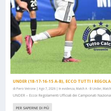
UNDER (18-17-16-15 A-B), ECCO TUTTI I REGOL
di
Piero Vetrone
|
Ago 7, 2026
|
In evidenza
,
Match A - B Under
,
Match
UNDER – Eccoi Regolamenti Ufficiali dei Campionati Nazionali 
PER SAPERNE DI PIÙ