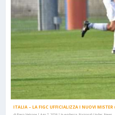
ITALIA – LA FIGC UFFICIALIZZA I NUOVI MISTER 
di
Piero Vetrone
|
Ago 7, 2026
|
In evidenza
,
Nazionali Under
,
News