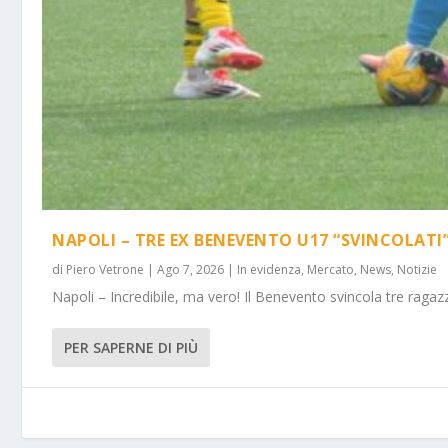
NAPOLI – TRE EX BENEVENTO U17 “SVINCOLATI
di
Piero Vetrone
|
Ago 7, 2026
|
In evidenza
,
Mercato
,
News
,
Notizie
Napoli – Incredibile, ma vero! Il Benevento svincola tre ragazz
PER SAPERNE DI PIÙ