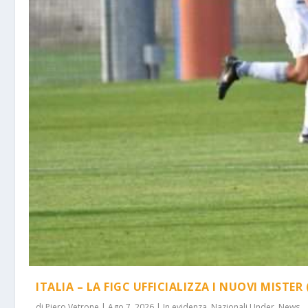
ITALIA – LA FIGC UFFICIALIZZA I NUOVI MISTER 
di
Piero Vetrone
|
Ago 7, 2026
|
In evidenza
,
Nazionali Under
,
News