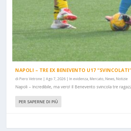
NAPOLI – TRE EX BENEVENTO U17 “SVINCOLATI
di
Piero Vetrone
|
Ago 7, 2026
|
In evidenza
,
Mercato
,
News
,
Notizie
Napoli – Incredibile, ma vero! Il Benevento svincola tre ragazz
PER SAPERNE DI PIÙ