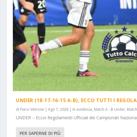
UNDER (18-17-16-15 A-B), ECCO TUTTI I REGOL
di
Piero Vetrone
|
Ago 7, 2026
|
In evidenza
,
Match A - B Under
,
Match
UNDER – Eccoi Regolamenti Ufficiali dei Campionati Nazionali 
PER SAPERNE DI PIÙ