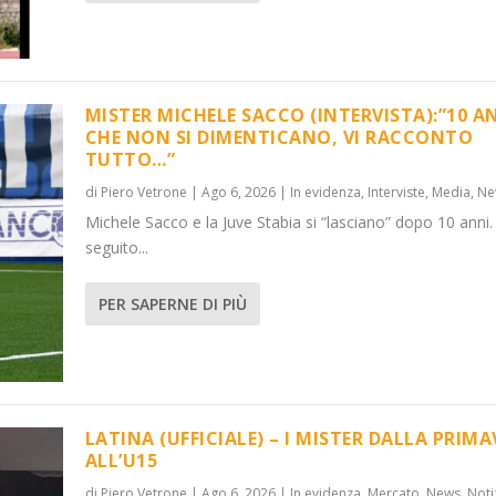
MISTER MICHELE SACCO (INTERVISTA):”10 A
CHE NON SI DIMENTICANO, VI RACCONTO
TUTTO…”
):”10 ANNI C...
LA PRIMAVER...
di
Piero Vetrone
|
Ago 6, 2026
|
In evidenza
,
Interviste
,
Media
,
Ne
,
News
Media
,
Notizie
,
News
Michele Sacco e la Juve Stabia si “lasciano” dopo 10 anni.
seguito...
PER SAPERNE DI PIÙ
LATINA (UFFICIALE) – I MISTER DALLA PRIM
ALL’U15
di
Piero Vetrone
|
Ago 6, 2026
|
In evidenza
,
Mercato
,
News
,
Noti