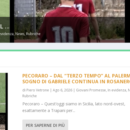
...
 evidenza
,
News
,
Rubriche
PECORARO – DAL “TERZO TEMPO” AL PALERM
SOGNO DI GABRIELE CONTINUA IN ROSANE
di
Piero Vetrone
|
Ago 6, 2026
|
Giovani Promesse
,
In evidenza
,
Rubriche
Pecoraro – Quest’oggi siamo in Sicilia, lato nord-ovest,
esattamente a Trapani per...
PER SAPERNE DI PIÙ