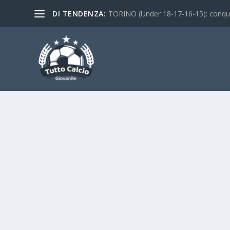
DI TENDENZA:
TORINO (Under 18-17-16-15): conquist