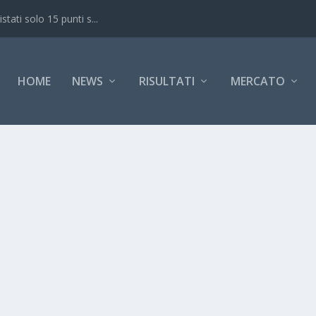
ati solo 15 punti s...
HOME
NEWS
RISULTATI
MERCATO