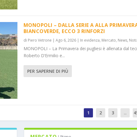
MONOPOLI – DALLA SERIE A ALLA PRIMAVER
BIANCOVERDE, ECCO 3 RINFORZI
di
Piero Vetrone
|
Ago 6, 2026
|
In evidenza
,
Mercato
,
News
,
Noti
MONOPOLI – La Primavera dei pugliesi è allenata dal tec
Roberto D’Ermilio e...
PER SAPERNE DI PIÙ
1
2
3
...
4
MERCATO
Ultimo