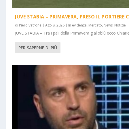
JUVE STABIA – PRIMAVERA, PRESO IL PORTIERE 
di
Piero Vetrone
|
Ago 8, 2026
|
In evidenza
,
Mercato
,
News
,
Notizie
JUVE STABIA – Tra i pali della Primavera gialloblù ecco Chiarie
PER SAPERNE DI PIÙ