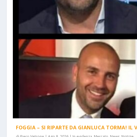
FOGGIA – SI RIPARTE DA GIANLUCA TORMA! IL 
di
Piero Vetrone
|
Ago 8, 2026
|
In evidenza
,
Mercato
,
News
,
Notizie