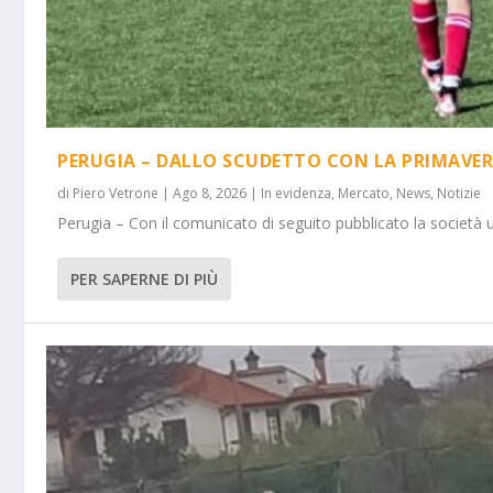
PERUGIA – DALLO SCUDETTO CON LA PRIMAVER
di
Piero Vetrone
|
Ago 8, 2026
|
In evidenza
,
Mercato
,
News
,
Notizie
Perugia – Con il comunicato di seguito pubblicato la società 
PER SAPERNE DI PIÙ