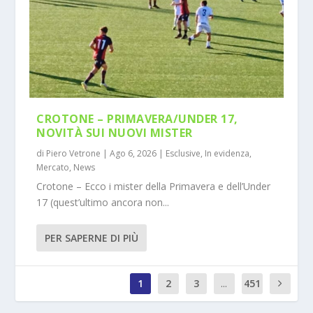
CROTONE – PRIMAVERA/UNDER 17,
NOVITÀ SUI NUOVI MISTER
di
Piero Vetrone
|
Ago 6, 2026
|
Esclusive
,
In evidenza
,
Mercato
,
News
Crotone – Ecco i mister della Primavera e dell’Under
17 (quest’ultimo ancora non...
PER SAPERNE DI PIÙ
1
2
3
...
451
0