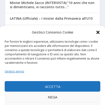
Mister Michele Sacco (INTERVISTA):”10 anni che non
si dimenticano, vi racconto tutto…”
LATINA (Ufficiale) – I mister dalla Primavera all’U15
CROTONE – Primavera/Under 17, novità sui nuovi
Gestisci Consenso Cookie
mister
Per fornire le migliori esperienze, utilizziamo tecnologie come i cookie
per memorizzare e/o accedere alle informazioni del dispositivo. Il
consenso a queste tecnologie ci permetterà di elaborare dati come il
I NOSTRI SPONSOR
comportamento di navigazione o ID unici su questo sito. Non
acconsentire o ritirare il consenso può influire negativamente su alcune
caratteristiche e funzioni.
Calcio Panchina
Gestisci servizi
Diretta.it
ACCETTA
NEGA
© 2026
| Powered by
Tutto Calcio Giovanile
DeBrand