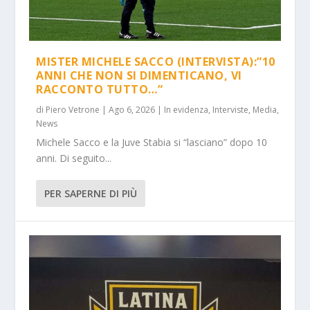
MISTER MICHELE SACCO (INTERVISTA):”10
ANNI CHE NON SI DIMENTICANO, VI
RACCONTO TUTTO…”
di
Piero Vetrone
|
Ago 6, 2026
|
In evidenza
,
Interviste
,
Media
,
News
Michele Sacco e la Juve Stabia si “lasciano” dopo 10
anni. Di seguito...
PER SAPERNE DI PIÙ