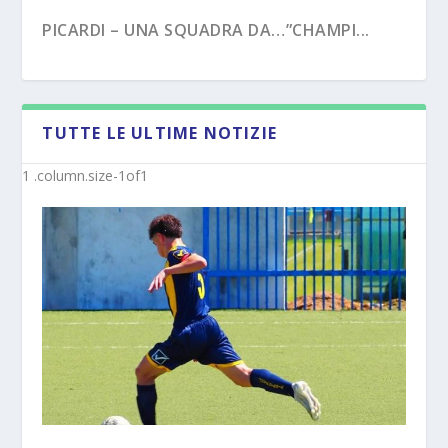
PICARDI – UNA SQUADRA DA…”CHAMPI...
TUTTE LE ULTIME NOTIZIE
PECORARO – DAL “TERZO TEMPO” AL ...
MISTER MICHELE SACCO (INTERVISTA):”10
ANNI C...