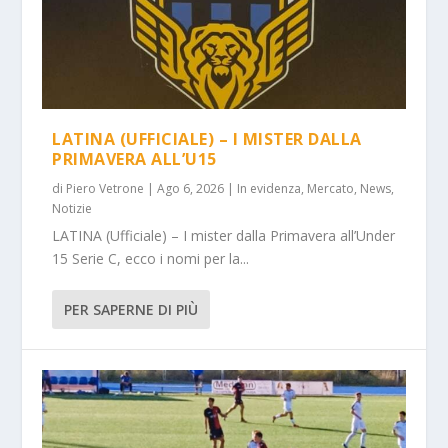
LATINA (UFFICIALE) – I MISTER DALLA
PRIMAVERA ALL’U15
di
Piero Vetrone
|
Ago 6, 2026
|
In evidenza
,
Mercato
,
News
,
Notizie
LATINA (Ufficiale) – I mister dalla Primavera all’Under
15 Serie C, ecco i nomi per la...
PER SAPERNE DI PIÙ