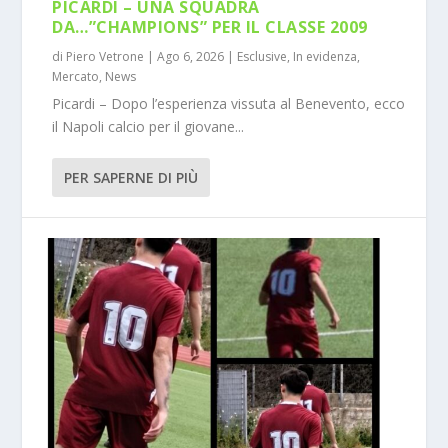
PICARDI – UNA SQUADRA
DA…”CHAMPIONS” PER IL CLASSE 2009
di
Piero Vetrone
|
Ago 6, 2026
|
Esclusive
,
In evidenza
,
Mercato
,
News
Picardi – Dopo l’esperienza vissuta al Benevento, ecco
il Napoli calcio per il giovane...
PER SAPERNE DI PIÙ