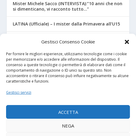
Mister Michele Sacco (INTERVISTA):”10 anni che non
si dimenticano, vi racconto tutto…”
LATINA (Ufficiale) – I mister dalla Primavera all’U15
CROTONE – Primavera/Under 17, novità sui nuovi
Gestisci Consenso Cookie
mister
Per fornire le migliori esperienze, utilizziamo tecnologie come i cookie
per memorizzare e/o accedere alle informazioni del dispositivo. Il
consenso a queste tecnologie ci permetterà di elaborare dati come il
I NOSTRI SPONSOR
comportamento di navigazione o ID unici su questo sito. Non
acconsentire o ritirare il consenso può influire negativamente su alcune
caratteristiche e funzioni.
Calcio Panchina
Gestisci servizi
Diretta.it
ACCETTA
NEGA
© 2026
| Powered by
Tutto Calcio Giovanile
DeBrand