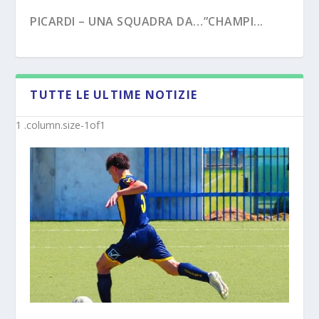
PICARDI – UNA SQUADRA DA…”CHAMPI...
TUTTE LE ULTIME NOTIZIE
PECORARO – DAL “TERZO TEMPO” AL ...
MISTER MICHELE SACCO (INTERVISTA):”10
ANNI C...