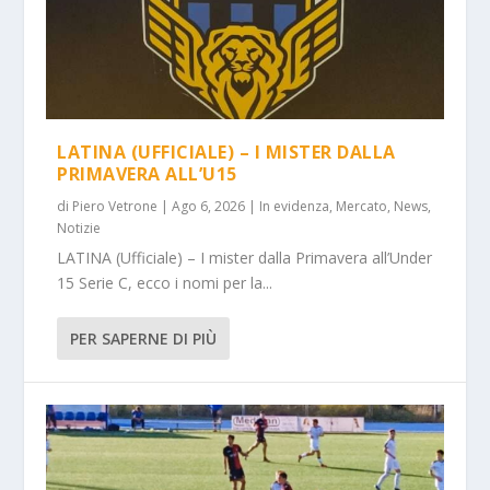
LATINA (UFFICIALE) – I MISTER DALLA
PRIMAVERA ALL’U15
di
Piero Vetrone
|
Ago 6, 2026
|
In evidenza
,
Mercato
,
News
,
Notizie
LATINA (Ufficiale) – I mister dalla Primavera all’Under
15 Serie C, ecco i nomi per la...
PER SAPERNE DI PIÙ