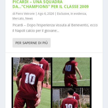
PICARDI – UNA SQUADRA
DA…”CHAMPIONS” PER IL CLASSE 2009
di
Piero Vetrone
|
Ago 6, 2026
|
Esclusive
,
In evidenza
,
Mercato
,
News
Picardi – Dopo l’esperienza vissuta al Benevento, ecco
il Napoli calcio per il giovane...
PER SAPERNE DI PIÙ