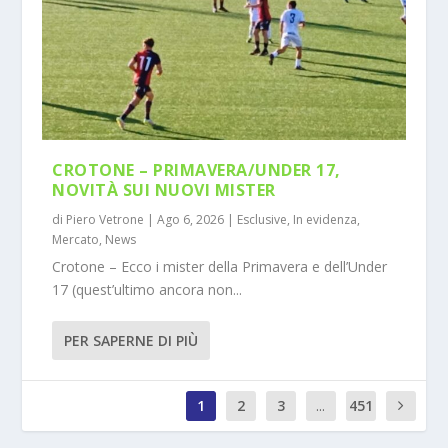
CROTONE – PRIMAVERA/UNDER 17,
NOVITÀ SUI NUOVI MISTER
di
Piero Vetrone
|
Ago 6, 2026
|
Esclusive
,
In evidenza
,
Mercato
,
News
Crotone – Ecco i mister della Primavera e dell’Under
17 (quest’ultimo ancora non...
PER SAPERNE DI PIÙ
1
2
3
...
451
0