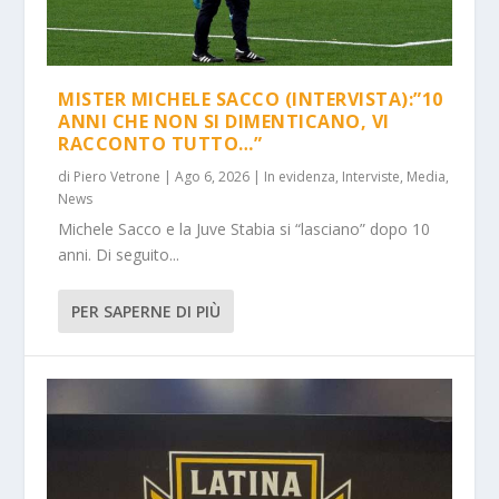
MISTER MICHELE SACCO (INTERVISTA):”10
ANNI CHE NON SI DIMENTICANO, VI
RACCONTO TUTTO…”
di
Piero Vetrone
|
Ago 6, 2026
|
In evidenza
,
Interviste
,
Media
,
News
Michele Sacco e la Juve Stabia si “lasciano” dopo 10
anni. Di seguito...
PER SAPERNE DI PIÙ