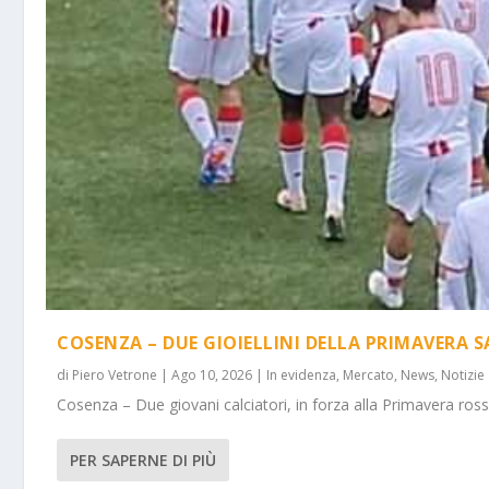
COSENZA – DUE GIOIELLINI DELLA PRIMAVERA
di
Piero Vetrone
|
Ago 10, 2026
|
In evidenza
,
Mercato
,
News
,
Notizie
Cosenza – Due giovani calciatori, in forza alla Primavera rosso
PER SAPERNE DI PIÙ