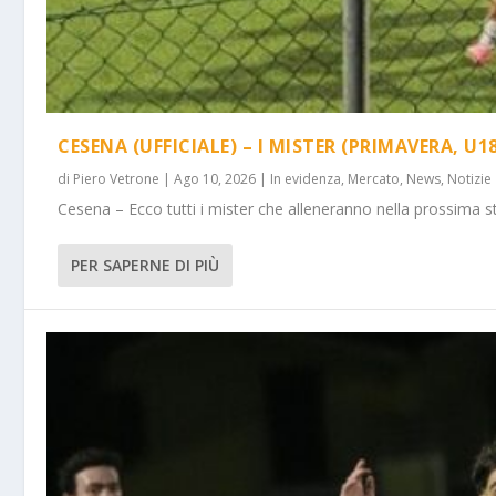
CESENA (UFFICIALE) – I MISTER (PRIMAVERA, U18
di
Piero Vetrone
|
Ago 10, 2026
|
In evidenza
,
Mercato
,
News
,
Notizie
Cesena – Ecco tutti i mister che alleneranno nella prossima st
PER SAPERNE DI PIÙ