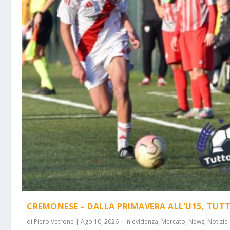
CREMONESE – DALLA PRIMAVERA ALL’U15, TUTTI 
di
Piero Vetrone
|
Ago 10, 2026
|
In evidenza
,
Mercato
,
News
,
Notizie