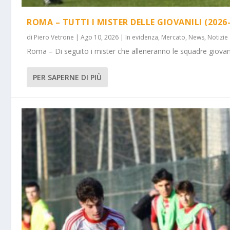
ROMA – TUTTI I MISTER DELLE GIOVANILI (2026-
di
Piero Vetrone
|
Ago 10, 2026
|
In evidenza
,
Mercato
,
News
,
Notizie
Roma – Di seguito i mister che alleneranno le squadre giovanili 
PER SAPERNE DI PIÙ