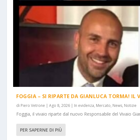
FOGGIA – SI RIPARTE DA GIANLUCA TORMA! IL 
di
Piero Vetrone
|
Ago 8, 2026
|
In evidenza
,
Mercato
,
News
,
Notizie
Foggia, il vivaio riparte dal nuovo Responsabile del Vivaio Gia
PER SAPERNE DI PIÙ