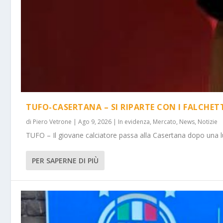
TUFO-CASERTANA – SI RIPARTE CON I FALCHET
di
Piero Vetrone
|
Ago 9, 2026
|
In evidenza
,
Mercato
,
News
,
Notizie
TUFO – Il giovane calciatore passa alla Casertana dopo una lu
PER SAPERNE DI PIÙ