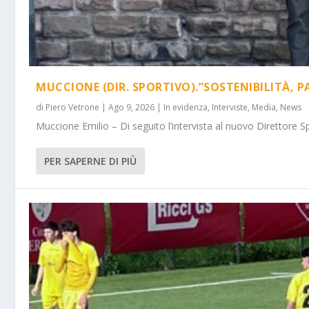
MUCCIONE (DIR. SPORTIVO).”SOSTENIBILITÀ, P
di
Piero Vetrone
|
Ago 9, 2026
|
In evidenza
,
Interviste
,
Media
,
News
Muccione Emilio – Di seguito l’intervista al nuovo Direttore Spo
PER SAPERNE DI PIÙ