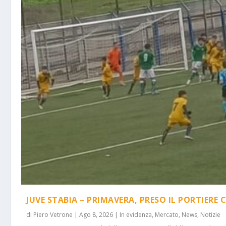
JUVE STABIA – PRIMAVERA, PRESO IL PORTIERE 
di
Piero Vetrone
|
Ago 8, 2026
|
In evidenza
,
Mercato
,
News
,
Notizie