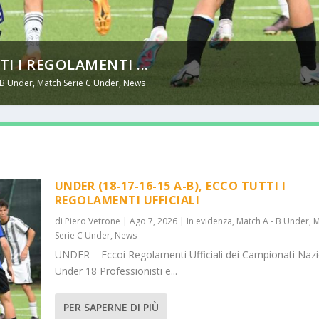
TI I REGOLAMENTI ...
 B Under
,
Match Serie C Under
,
News
UNDER (18-17-16-15 A-B), ECCO TUTTI I
REGOLAMENTI UFFICIALI
di
Piero Vetrone
|
Ago 7, 2026
|
In evidenza
,
Match A - B Under
,
M
Serie C Under
,
News
UNDER – Eccoi Regolamenti Ufficiali dei Campionati Nazi
Under 18 Professionisti e...
PER SAPERNE DI PIÙ