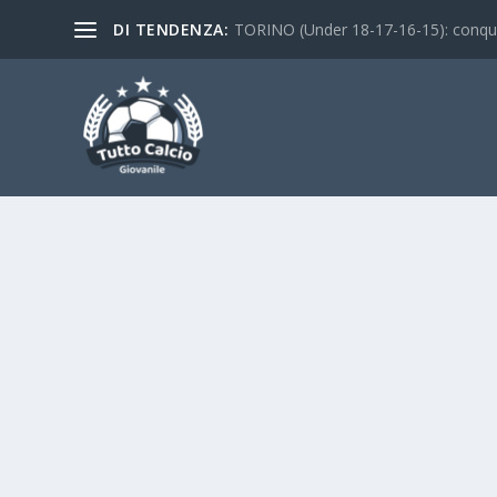
DI TENDENZA:
TORINO (Under 18-17-16-15): conquist