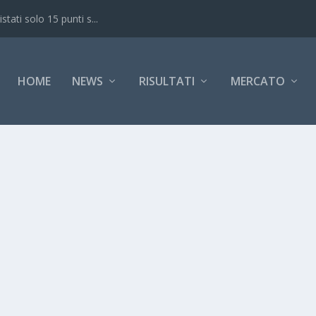
ati solo 15 punti s...
HOME
NEWS
RISULTATI
MERCATO