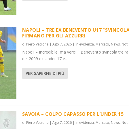
NAPOLI – TRE EX BENEVENTO U17 “SVINCOLA
FIRMANO PER GLI AZZURRI
di
Piero Vetrone
|
Ago 7, 2026
|
In evidenza
,
Mercato
,
News
,
Noti
VINCOL...
DER 15
Napoli – Incredibile, ma vero! Il Benevento svincola tre ra
News
News
,
,
Notizie
Notizie
del 2009 ex Under 17 e...
PER SAPERNE DI PIÙ
SAVOIA – COLPO CAPASSO PER L’UNDER 15
di
Piero Vetrone
|
Ago 7, 2026
|
In evidenza
,
Mercato
,
News
,
Noti