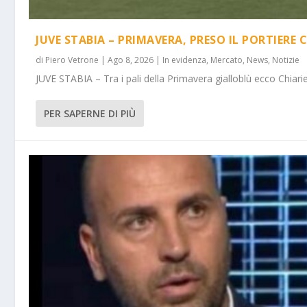
JUVE STABIA – PRIMAVERA, PRESO IL PORTIERE 
di
Piero Vetrone
|
Ago 8, 2026
|
In evidenza
,
Mercato
,
News
,
Notizie
JUVE STABIA – Tra i pali della Primavera gialloblù ecco Chiarie
PER SAPERNE DI PIÙ