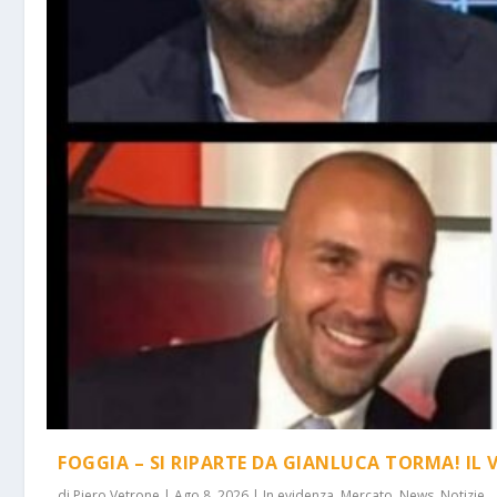
FOGGIA – SI RIPARTE DA GIANLUCA TORMA! IL 
di
Piero Vetrone
|
Ago 8, 2026
|
In evidenza
,
Mercato
,
News
,
Notizie