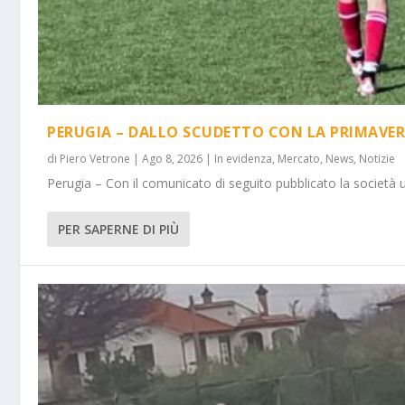
PERUGIA – DALLO SCUDETTO CON LA PRIMAVER
di
Piero Vetrone
|
Ago 8, 2026
|
In evidenza
,
Mercato
,
News
,
Notizie
Perugia – Con il comunicato di seguito pubblicato la società 
PER SAPERNE DI PIÙ