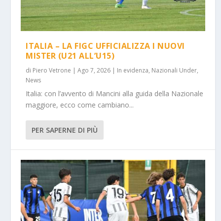
ITALIA – LA FIGC UFFICIALIZZA I NUOVI
MISTER (U21 ALL’U15)
di
Piero Vetrone
|
Ago 7, 2026
|
In evidenza
,
Nazionali Under
,
News
Italia: con l’avvento di Mancini alla guida della Nazionale
maggiore, ecco come cambiano...
PER SAPERNE DI PIÙ