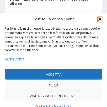
all’U15)
UNDER (18-17-16-15 A-B), ecco tutti i REGOLAMENTI
Gestisci Consenso Cookie
UFFICIALI
Per fornire le migliori esperienze, utilizziamo tecnologie come i cookie
NAPOLI – Tre ex Benevento U17 “svincolati” firmano
per memorizzare e/o accedere alle informazioni del dispositivo. Il
per gli azzurri
consenso a queste tecnologie ci permetterà di elaborare dati come il
comportamento di navigazione o ID unici su questo sito. Non
acconsentire o ritirare il consenso può influire negativamente su alcune
caratteristiche e funzioni.
I NOSTRI SPONSOR
Gestisci servizi
Diretta.it
ACCETTA
NEGA
© 2026
| Powered by
Tutto Calcio Giovanile
DeBrand
VISUALIZZA LE PREFERENZE
Contatti
Privacy Policy
Cookie Policy (UE)
Cookie Policy
Privacy Policy