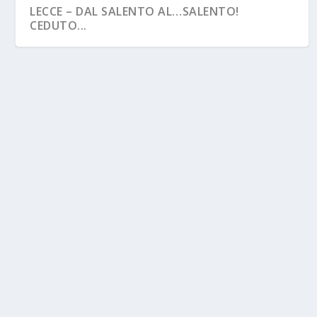
LECCE – DAL SALENTO AL…SALENTO!
CEDUTO...
BOLOGNA – ARRIVA UN 2007 DALL’ABRUZZO
ITALIA – LA FIGC UFFICIALIZZA I NUOVI
MISTER...