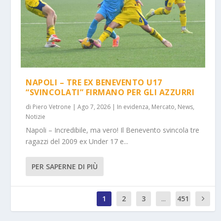
NAPOLI – TRE EX BENEVENTO U17
“SVINCOLATI” FIRMANO PER GLI AZZURRI
di
Piero Vetrone
|
Ago 7, 2026
|
In evidenza
,
Mercato
,
News
,
Notizie
Napoli – Incredibile, ma vero! Il Benevento svincola tre
ragazzi del 2009 ex Under 17 e...
PER SAPERNE DI PIÙ
1
2
3
...
451
2