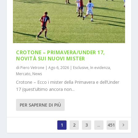
CROTONE – PRIMAVERA/UNDER 17,
NOVITÀ SUI NUOVI MISTER
di
Piero Vetrone
|
Ago 6, 2026
|
Esclusive
,
In evidenza
,
Mercato
,
News
Crotone – Ecco i mister della Primavera e dell’Under
17 (quest’ultimo ancora non...
PER SAPERNE DI PIÙ
1
2
3
...
451
0