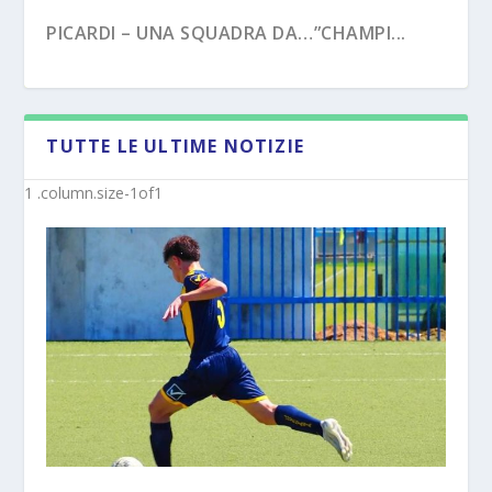
PICARDI – UNA SQUADRA DA…”CHAMPI...
TUTTE LE ULTIME NOTIZIE
PECORARO – DAL “TERZO TEMPO” AL ...
MISTER MICHELE SACCO (INTERVISTA):”10
ANNI C...