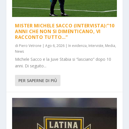
MISTER MICHELE SACCO (INTERVISTA):”10
ANNI CHE NON SI DIMENTICANO, VI
RACCONTO TUTTO…”
di
Piero Vetrone
|
Ago 6, 2026
|
In evidenza
,
Interviste
,
Media
,
News
Michele Sacco e la Juve Stabia si “lasciano” dopo 10
anni. Di seguito...
PER SAPERNE DI PIÙ