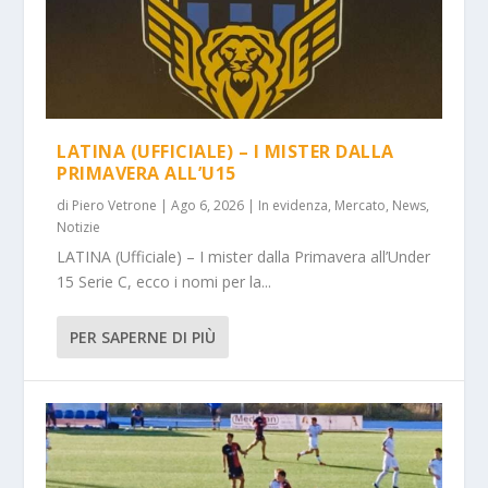
LATINA (UFFICIALE) – I MISTER DALLA
PRIMAVERA ALL’U15
di
Piero Vetrone
|
Ago 6, 2026
|
In evidenza
,
Mercato
,
News
,
Notizie
LATINA (Ufficiale) – I mister dalla Primavera all’Under
15 Serie C, ecco i nomi per la...
PER SAPERNE DI PIÙ