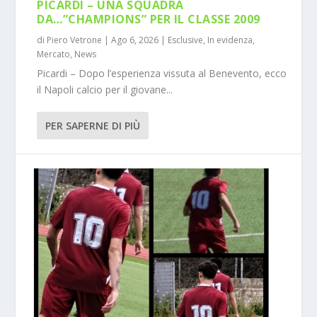
PICARDI – UNA SQUADRA
DA…”CHAMPIONS” PER IL CLASSE 2009
di
Piero Vetrone
|
Ago 6, 2026
|
Esclusive
,
In evidenza
,
Mercato
,
News
Picardi – Dopo l’esperienza vissuta al Benevento, ecco
il Napoli calcio per il giovane...
PER SAPERNE DI PIÙ