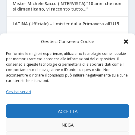
Mister Michele Sacco (INTERVISTA):”10 anni che non
si dimenticano, vi racconto tutto…”
LATINA (Ufficiale) – I mister dalla Primavera all’U15
CROTONE – Primavera/Under 17, novità sui nuovi
Gestisci Consenso Cookie
mister
Per fornire le migliori esperienze, utilizziamo tecnologie come i cookie
per memorizzare e/o accedere alle informazioni del dispositivo. Il
consenso a queste tecnologie ci permetterà di elaborare dati come il
I NOSTRI SPONSOR
comportamento di navigazione o ID unici su questo sito. Non
acconsentire o ritirare il consenso può influire negativamente su alcune
caratteristiche e funzioni.
Calcio Panchina
Gestisci servizi
Diretta.it
ACCETTA
NEGA
© 2026
| Powered by
Tutto Calcio Giovanile
DeBrand