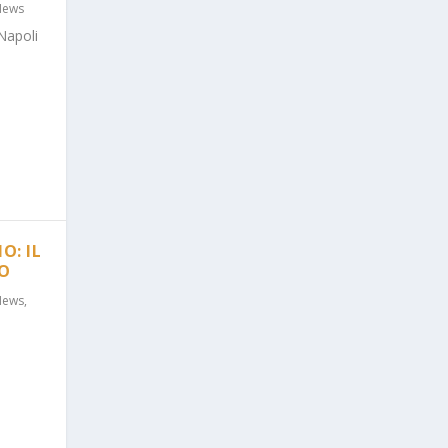
News
Napoli
O: IL
RO
News
,