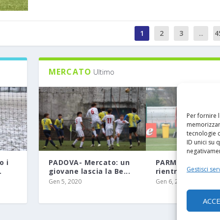
1
2
3
...
4
MERCATO
Ultimo
Per fornire 
memorizzare
tecnologie 
ID unici su 
negativament
o i
PADOVA- Mercato: un
PARMA- Un class
Gestisci serv
.
giovane lascia la Be...
rientra alla base:
Gen 5, 2020
Gen 6, 2020
ACC