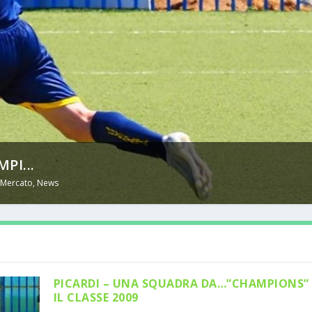
PI...
,
Mercato
,
News
PICARDI – UNA SQUADRA DA…”CHAMPIONS” 
IL CLASSE 2009