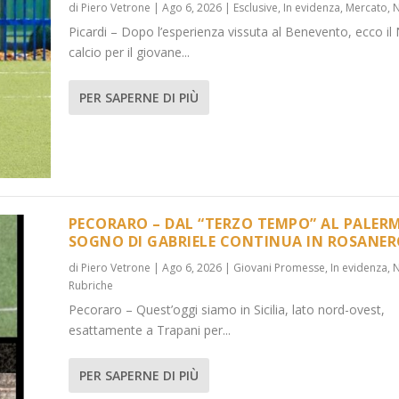
di
Piero Vetrone
|
Ago 6, 2026
|
Esclusive
,
In evidenza
,
Mercato
,
Picardi – Dopo l’esperienza vissuta al Benevento, ecco il 
calcio per il giovane...
PER SAPERNE DI PIÙ
PECORARO – DAL “TERZO TEMPO” AL PALERM
SOGNO DI GABRIELE CONTINUA IN ROSANE
di
Piero Vetrone
|
Ago 6, 2026
|
Giovani Promesse
,
In evidenza
,
...
):”10 ANNI C...
Rubriche
 evidenza
,
Media
,
News
,
News
,
Rubriche
Pecoraro – Quest’oggi siamo in Sicilia, lato nord-ovest,
esattamente a Trapani per...
PER SAPERNE DI PIÙ