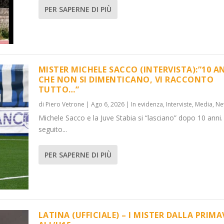
PER SAPERNE DI PIÙ
MISTER MICHELE SACCO (INTERVISTA):”10 A
CHE NON SI DIMENTICANO, VI RACCONTO
TUTTO…”
):”10 ANNI C...
LA PRIMAVER...
di
Piero Vetrone
|
Ago 6, 2026
|
In evidenza
,
Interviste
,
Media
,
Ne
,
News
Media
,
Notizie
,
News
Michele Sacco e la Juve Stabia si “lasciano” dopo 10 anni.
seguito...
PER SAPERNE DI PIÙ
LATINA (UFFICIALE) – I MISTER DALLA PRIM