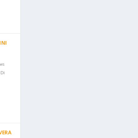
NNI
ws
 Di
AVERA