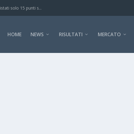
ati solo 15 punti s...
HOME
NEWS
RISULTATI
MERCATO