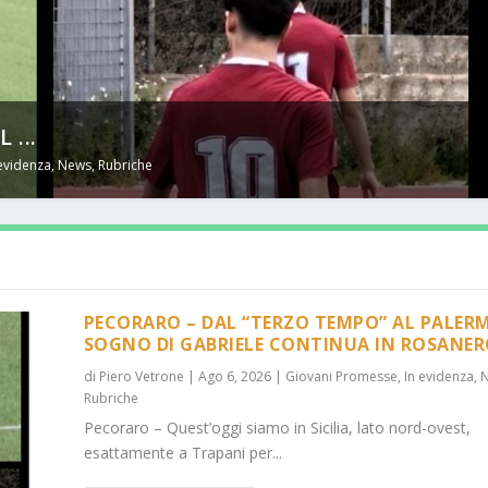
...
 evidenza
,
News
,
Rubriche
PECORARO – DAL “TERZO TEMPO” AL PALERM
SOGNO DI GABRIELE CONTINUA IN ROSANE
di
Piero Vetrone
|
Ago 6, 2026
|
Giovani Promesse
,
In evidenza
,
Rubriche
Pecoraro – Quest’oggi siamo in Sicilia, lato nord-ovest,
esattamente a Trapani per...