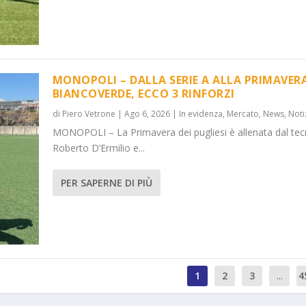
MONOPOLI – DALLA SERIE A ALLA PRIMAVER
BIANCOVERDE, ECCO 3 RINFORZI
di
Piero Vetrone
|
Ago 6, 2026
|
In evidenza
,
Mercato
,
News
,
Noti
MONOPOLI – La Primavera dei pugliesi è allenata dal tec
Roberto D’Ermilio e...
PER SAPERNE DI PIÙ
1
2
3
...
4