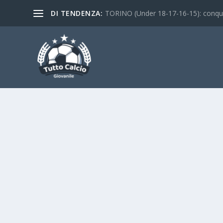
DI TENDENZA:
TORINO (Under 18-17-16-15): conquist