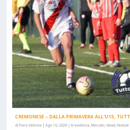
CREMONESE – DALLA PRIMAVERA ALL’U15, TUTTI 
di
Piero Vetrone
|
Ago 10, 2026
|
In evidenza
,
Mercato
,
News
,
Notizie