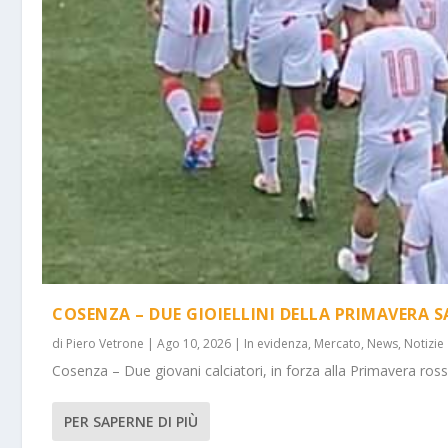
COSENZA – DUE GIOIELLINI DELLA PRIMAVERA
di
Piero Vetrone
|
Ago 10, 2026
|
In evidenza
,
Mercato
,
News
,
Notizie
Cosenza – Due giovani calciatori, in forza alla Primavera rosso
PER SAPERNE DI PIÙ