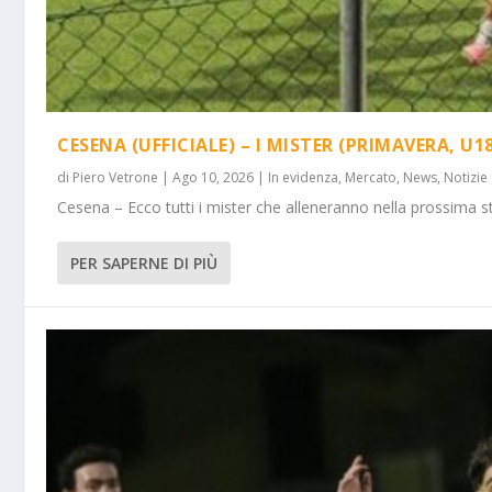
CESENA (UFFICIALE) – I MISTER (PRIMAVERA, U18
di
Piero Vetrone
|
Ago 10, 2026
|
In evidenza
,
Mercato
,
News
,
Notizie
Cesena – Ecco tutti i mister che alleneranno nella prossima st
PER SAPERNE DI PIÙ