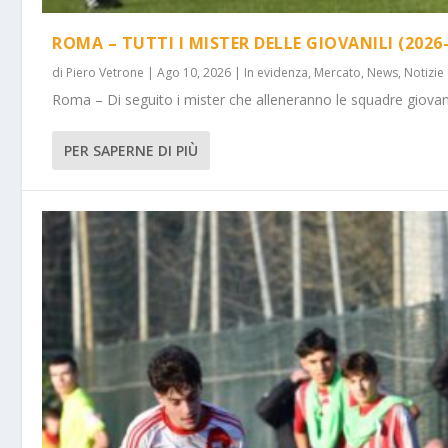
ROMA – TUTTI I MISTER DELLE GIOVANILI (2026-
di
Piero Vetrone
|
Ago 10, 2026
|
In evidenza
,
Mercato
,
News
,
Notizie
Roma – Di seguito i mister che alleneranno le squadre giovanili 
PER SAPERNE DI PIÙ