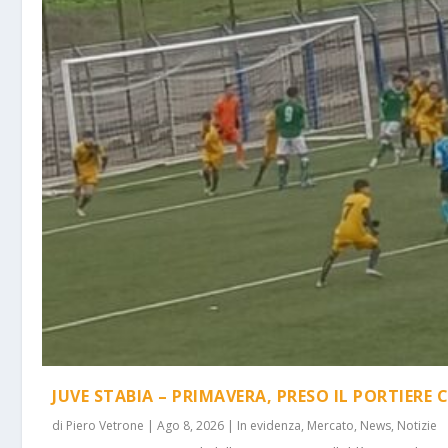
JUVE STABIA – PRIMAVERA, PRESO IL PORTIERE 
di
Piero Vetrone
|
Ago 8, 2026
|
In evidenza
,
Mercato
,
News
,
Notizie