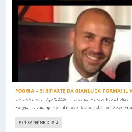
FOGGIA – SI RIPARTE DA GIANLUCA TORMA! IL 
di
Piero Vetrone
|
Ago 8, 2026
|
In evidenza
,
Mercato
,
News
,
Notizie
Foggia, il vivaio riparte dal nuovo Responsabile del Vivaio Gia
PER SAPERNE DI PIÙ