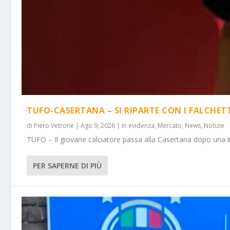
TUFO-CASERTANA – SI RIPARTE CON I FALCHET
di
Piero Vetrone
|
Ago 9, 2026
|
In evidenza
,
Mercato
,
News
,
Notizie
TUFO – Il giovane calciatore passa alla Casertana dopo una lu
PER SAPERNE DI PIÙ