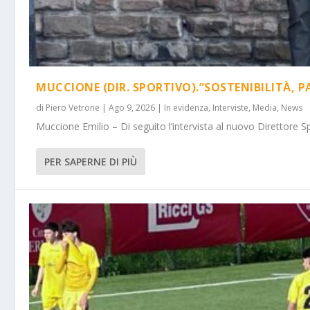
MUCCIONE (DIR. SPORTIVO).”SOSTENIBILITÀ, P
di
Piero Vetrone
|
Ago 9, 2026
|
In evidenza
,
Interviste
,
Media
,
News
Muccione Emilio – Di seguito l’intervista al nuovo Direttore Spo
PER SAPERNE DI PIÙ