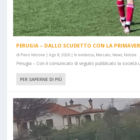
PERUGIA – DALLO SCUDETTO CON LA PRIMAVER
di
Piero Vetrone
|
Ago 8, 2026
|
In evidenza
,
Mercato
,
News
,
Notizie
Perugia – Con il comunicato di seguito pubblicato la società 
PER SAPERNE DI PIÙ