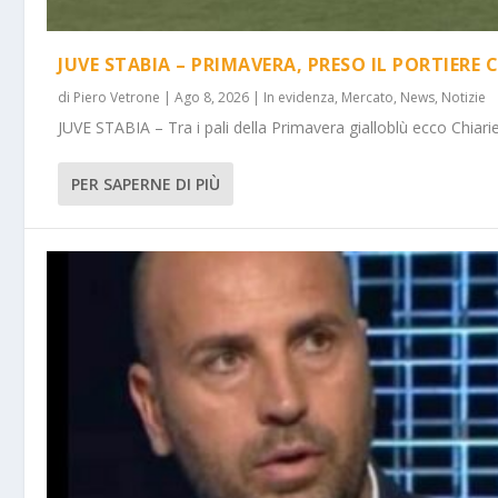
JUVE STABIA – PRIMAVERA, PRESO IL PORTIERE 
di
Piero Vetrone
|
Ago 8, 2026
|
In evidenza
,
Mercato
,
News
,
Notizie
JUVE STABIA – Tra i pali della Primavera gialloblù ecco Chiarie
PER SAPERNE DI PIÙ