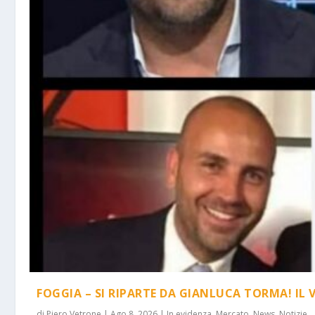
FOGGIA – SI RIPARTE DA GIANLUCA TORMA! IL 
di
Piero Vetrone
|
Ago 8, 2026
|
In evidenza
,
Mercato
,
News
,
Notizie