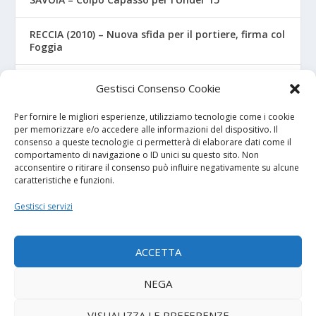
RECCIA (2010) – Nuova sfida per il portiere, firma col
Foggia
RIZZO – Dalla “Fratelli Bandiera” al Crotone: la
Gestisci Consenso Cookie
favola di Christian
Per fornire le migliori esperienze, utilizziamo tecnologie come i cookie
per memorizzare e/o accedere alle informazioni del dispositivo. Il
consenso a queste tecnologie ci permetterà di elaborare dati come il
I NOSTRI SPONSOR
comportamento di navigazione o ID unici su questo sito. Non
acconsentire o ritirare il consenso può influire negativamente su alcune
caratteristiche e funzioni.
Calcio Panchina
Gestisci servizi
Diretta.it
ACCETTA
NEGA
© 2026
| Powered by
Tutto Calcio Giovanile
DeBrand
VISUALIZZA LE PREFERENZE