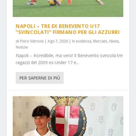
NAPOLI – TRE EX BENEVENTO U17
“SVINCOLATI” FIRMANO PER GLI AZZURRI
di
Piero Vetrone
|
Ago 7, 2026
|
In evidenza
,
Mercato
,
News
,
Notizie
Napoli – Incredibile, ma vero! Il Benevento svincola tre
ragazzi del 2009 ex Under 17 e...
PER SAPERNE DI PIÙ