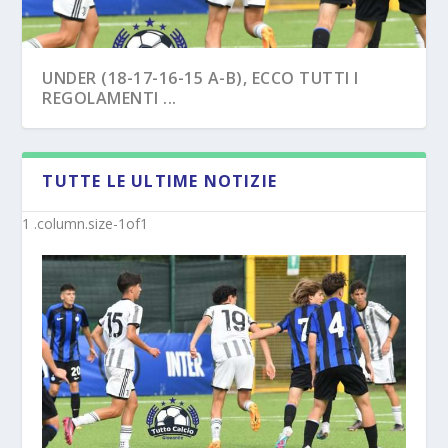
UNDER (18-17-16-15 A-B), ECCO TUTTI I
REGOLAMENTI ...
TUTTE LE ULTIME NOTIZIE
NAPOLI – TRE EX BENEVENTO U17
SAVOIA – COLPO CAPASSO PER L’UNDER 15
“SVINCOL...