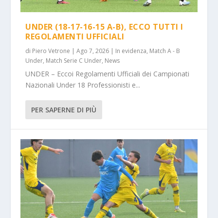
UNDER (18-17-16-15 A-B), ECCO TUTTI I
REGOLAMENTI UFFICIALI
di
Piero Vetrone
|
Ago 7, 2026
|
In evidenza
,
Match A - B
Under
,
Match Serie C Under
,
News
UNDER – Eccoi Regolamenti Ufficiali dei Campionati
Nazionali Under 18 Professionisti e...
PER SAPERNE DI PIÙ