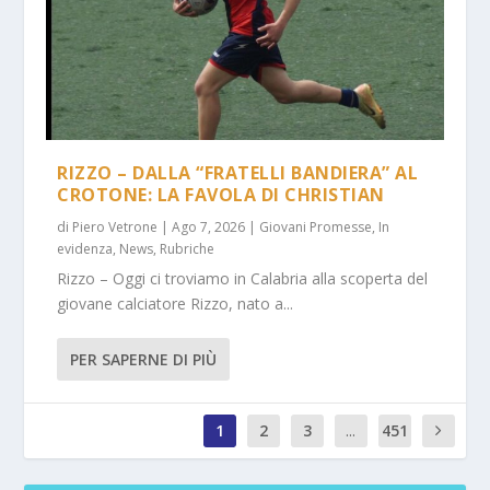
RIZZO – DALLA “FRATELLI BANDIERA” AL
CROTONE: LA FAVOLA DI CHRISTIAN
di
Piero Vetrone
|
Ago 7, 2026
|
Giovani Promesse
,
In
evidenza
,
News
,
Rubriche
Rizzo – Oggi ci troviamo in Calabria alla scoperta del
giovane calciatore Rizzo, nato a...
PER SAPERNE DI PIÙ
1
2
3
...
451
1