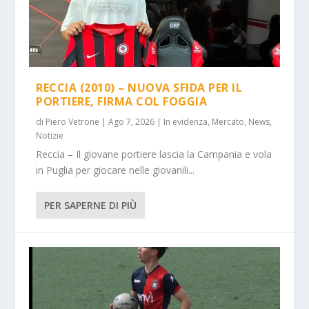
RECCIA (2010) – NUOVA SFIDA PER IL
PORTIERE, FIRMA COL FOGGIA
di
Piero Vetrone
|
Ago 7, 2026
|
In evidenza
,
Mercato
,
News
,
Notizie
Reccia – Il giovane portiere lascia la Campania e vola
in Puglia per giocare nelle giovanili...
PER SAPERNE DI PIÙ