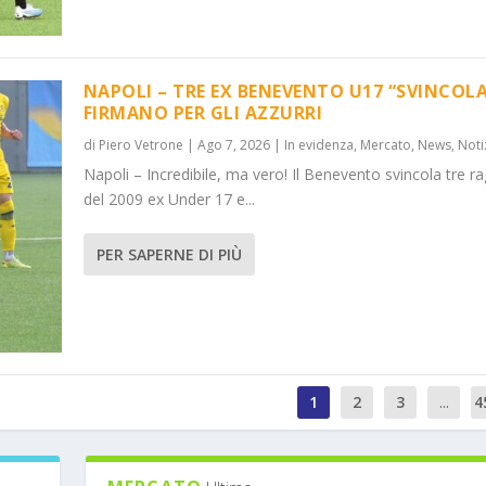
NAPOLI – TRE EX BENEVENTO U17 “SVINCOLA
FIRMANO PER GLI AZZURRI
di
Piero Vetrone
|
Ago 7, 2026
|
In evidenza
,
Mercato
,
News
,
Noti
Napoli – Incredibile, ma vero! Il Benevento svincola tre ra
del 2009 ex Under 17 e...
PER SAPERNE DI PIÙ
1
2
3
...
4