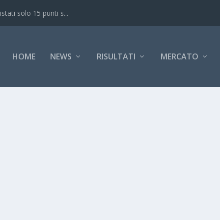
ati solo 15 punti s...
HOME
NEWS
RISULTATI
MERCATO