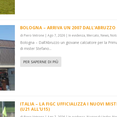
BOLOGNA – ARRIVA UN 2007 DALL’ABRUZZO
di
Piero Vetrone
|
Ago 7, 2026
|
In evidenza
,
Mercato
,
News
,
Noti
Bologna – Dall’Abruzzo un giovane calciatore per la Prim
’ABRUZZO
OVI MISTER...
di mister Stefano...
 Under
News
,
Notizie
,
News
PER SAPERNE DI PIÙ
ITALIA – LA FIGC UFFICIALIZZA I NUOVI MIST
(U21 ALL’U15)
di
Piero Vetrone
|
Ago 7, 2026
|
In evidenza
,
Nazionali Under
,
Ne