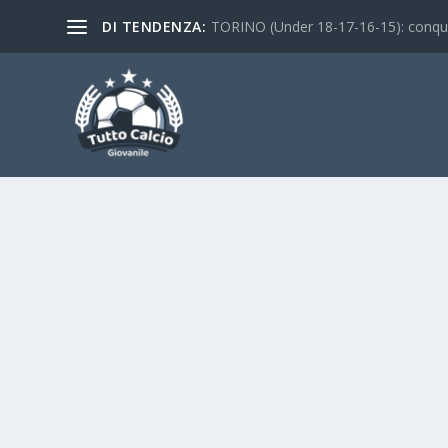
DI TENDENZA:
TORINO (Under 18-17-16-15): conquist