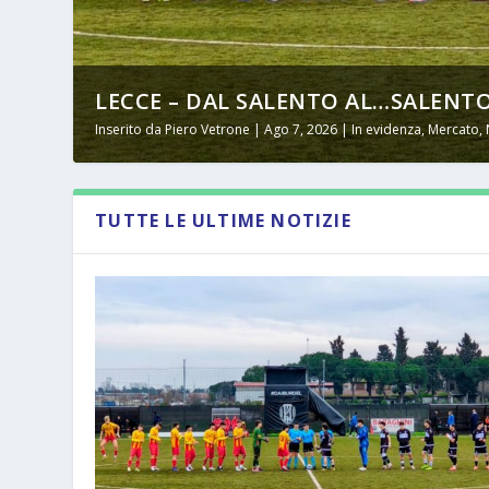
LECCE – DAL SALENTO AL…SALENTO
Inserito da
Piero Vetrone
|
Ago 7, 2026
|
In evidenza
,
Mercato
,
TUTTE LE ULTIME NOTIZIE