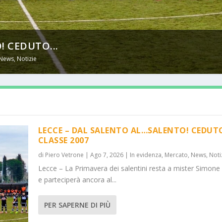
! CEDUTO...
News
,
Notizie
LECCE – DAL SALENTO AL…SALENTO! CEDUT
CLASSE 2007
di
Piero Vetrone
|
Ago 7, 2026
|
In evidenza
,
Mercato
,
News
,
Noti
Lecce – La Primavera dei salentini resta a mister Simone
e parteciperà ancora al...
PER SAPERNE DI PIÙ