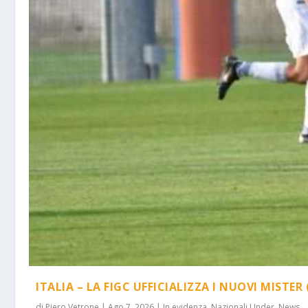
ITALIA – LA FIGC UFFICIALIZZA I NUOVI MISTER 
di
Piero Vetrone
|
Ago 7, 2026
|
In evidenza
,
Nazionali Under
,
News