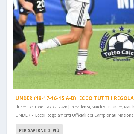
UNDER (18-17-16-15 A-B), ECCO TUTTI I REGOL
di
Piero Vetrone
|
Ago 7, 2026
|
In evidenza
,
Match A - B Under
,
Match
UNDER – Eccoi Regolamenti Ufficiali dei Campionati Nazionali 
PER SAPERNE DI PIÙ