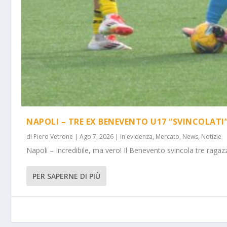
NAPOLI – TRE EX BENEVENTO U17 “SVINCOLATI
di
Piero Vetrone
|
Ago 7, 2026
|
In evidenza
,
Mercato
,
News
,
Notizie
Napoli – Incredibile, ma vero! Il Benevento svincola tre ragazz
PER SAPERNE DI PIÙ