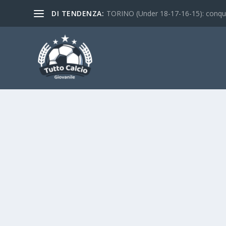
DI TENDENZA:
TORINO (Under 18-17-16-15): conquist