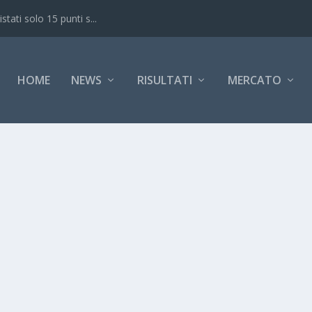
ati solo 15 punti s...
HOME
NEWS
RISULTATI
MERCATO