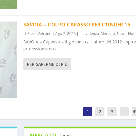
SAVOIA – COLPO CAPASSO PER L’UNDER 15
di
Piero Vetrone
|
Ago 7, 2026
|
In evidenza
,
Mercato
,
News
,
Noti
SAVOIA – Capasso – Il giovane calciatore del 2012 appro
professionismo e...
PER SAPERNE DI PIÙ
1
2
3
...
4
MERCATO
Ultimo