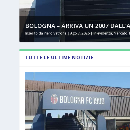
BOLOGNA – ARRIVA UN 2007 DALL
Inserito da
Piero Vetrone
|
Ago 7, 2026
|
In evidenza
,
Mercato
,
TUTTE LE ULTIME NOTIZIE