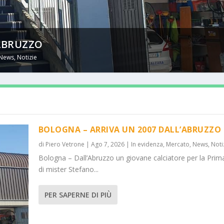
’ABRUZZO
News
,
Notizie
BOLOGNA – ARRIVA UN 2007 DALL’ABRUZZO
di
Piero Vetrone
|
Ago 7, 2026
|
In evidenza
,
Mercato
,
News
,
Noti
Bologna – Dall’Abruzzo un giovane calciatore per la Prim
di mister Stefano...
PER SAPERNE DI PIÙ