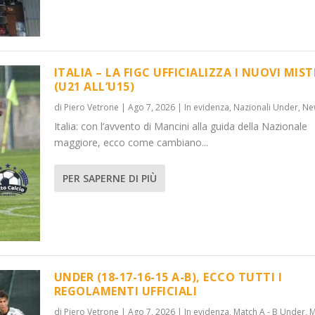
ITALIA – LA FIGC UFFICIALIZZA I NUOVI MIST
(U21 ALL’U15)
di
Piero Vetrone
|
Ago 7, 2026
|
In evidenza
,
Nazionali Under
,
Ne
OVI MISTER...
TI I REGOLAMENTI ...
Italia: con l’avvento di Mancini alla guida della Nazionale
 Under
 B Under
,
News
,
Match Serie C Under
,
News
maggiore, ecco come cambiano...
PER SAPERNE DI PIÙ
UNDER (18-17-16-15 A-B), ECCO TUTTI I
REGOLAMENTI UFFICIALI
di
Piero Vetrone
|
Ago 7, 2026
|
In evidenza
,
Match A - B Under
,
M