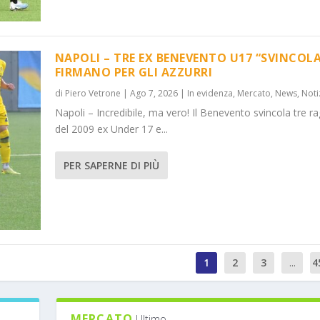
NAPOLI – TRE EX BENEVENTO U17 “SVINCOLA
FIRMANO PER GLI AZZURRI
di
Piero Vetrone
|
Ago 7, 2026
|
In evidenza
,
Mercato
,
News
,
Noti
Napoli – Incredibile, ma vero! Il Benevento svincola tre ra
del 2009 ex Under 17 e...
PER SAPERNE DI PIÙ
1
2
3
...
4
MERCATO
Ultimo