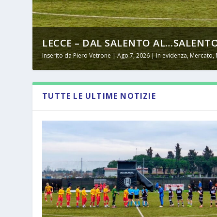
LECCE – DAL SALENTO AL…SALENTO
Inserito da
Piero Vetrone
|
Ago 7, 2026
|
In evidenza
,
Mercato
,
TUTTE LE ULTIME NOTIZIE