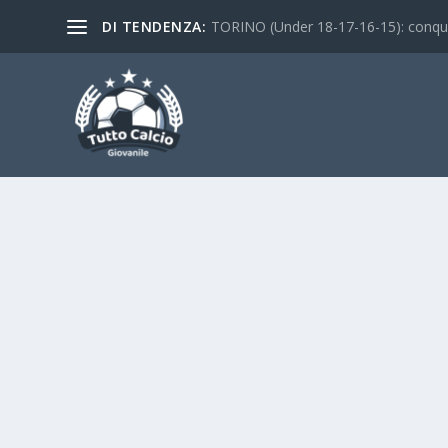
DI TENDENZA:
TORINO (Under 18-17-16-15): conquist