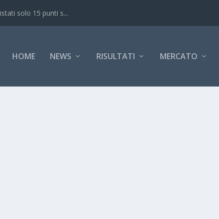
ati solo 15 punti s...
HOME
NEWS
RISULTATI
MERCATO