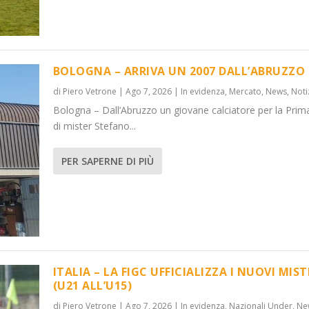
BOLOGNA – ARRIVA UN 2007 DALL’ABRUZZO
di
Piero Vetrone
|
Ago 7, 2026
|
In evidenza
,
Mercato
,
News
,
Noti
Bologna – Dall’Abruzzo un giovane calciatore per la Prim
’ABRUZZO
OVI MISTER...
di mister Stefano...
 Under
News
,
Notizie
,
News
PER SAPERNE DI PIÙ
ITALIA – LA FIGC UFFICIALIZZA I NUOVI MIST
(U21 ALL’U15)
di
Piero Vetrone
|
Ago 7, 2026
|
In evidenza
,
Nazionali Under
,
Ne