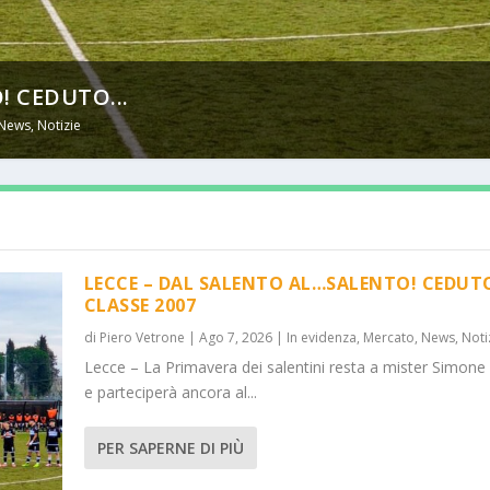
! CEDUTO...
News
,
Notizie
LECCE – DAL SALENTO AL…SALENTO! CEDUT
CLASSE 2007
di
Piero Vetrone
|
Ago 7, 2026
|
In evidenza
,
Mercato
,
News
,
Noti
Lecce – La Primavera dei salentini resta a mister Simone
e parteciperà ancora al...
PER SAPERNE DI PIÙ