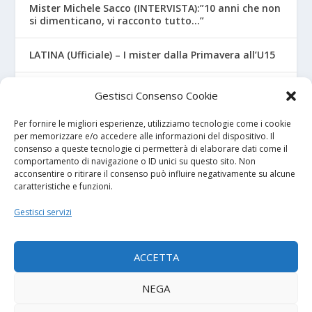
Mister Michele Sacco (INTERVISTA):”10 anni che non
si dimenticano, vi racconto tutto…”
LATINA (Ufficiale) – I mister dalla Primavera all’U15
CROTONE – Primavera/Under 17, novità sui nuovi
Gestisci Consenso Cookie
mister
Per fornire le migliori esperienze, utilizziamo tecnologie come i cookie
per memorizzare e/o accedere alle informazioni del dispositivo. Il
consenso a queste tecnologie ci permetterà di elaborare dati come il
I NOSTRI SPONSOR
comportamento di navigazione o ID unici su questo sito. Non
acconsentire o ritirare il consenso può influire negativamente su alcune
caratteristiche e funzioni.
Calcio Panchina
Gestisci servizi
Diretta.it
ACCETTA
NEGA
© 2026
| Powered by
Tutto Calcio Giovanile
DeBrand