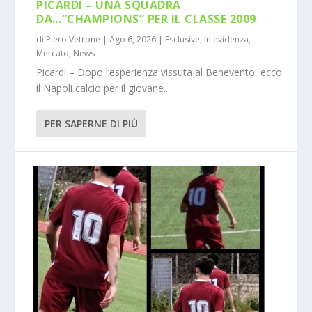
PICARDI – UNA SQUADRA
DA…”CHAMPIONS” PER IL CLASSE 2009
di
Piero Vetrone
|
Ago 6, 2026
|
Esclusive
,
In evidenza
,
Mercato
,
News
Picardi – Dopo l’esperienza vissuta al Benevento, ecco
il Napoli calcio per il giovane...
PER SAPERNE DI PIÙ