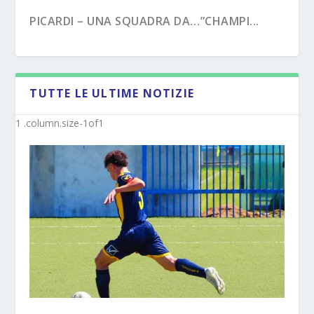
PICARDI – UNA SQUADRA DA…”CHAMPI...
TUTTE LE ULTIME NOTIZIE
PECORARO – DAL “TERZO TEMPO” AL ...
MISTER MICHELE SACCO (INTERVISTA):”10
ANNI C...