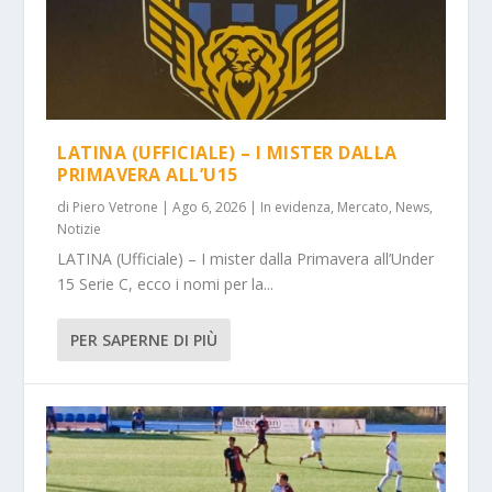
LATINA (UFFICIALE) – I MISTER DALLA
PRIMAVERA ALL’U15
di
Piero Vetrone
|
Ago 6, 2026
|
In evidenza
,
Mercato
,
News
,
Notizie
LATINA (Ufficiale) – I mister dalla Primavera all’Under
15 Serie C, ecco i nomi per la...
PER SAPERNE DI PIÙ