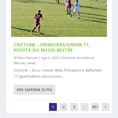
CROTONE – PRIMAVERA/UNDER 17,
NOVITÀ SUI NUOVI MISTER
di
Piero Vetrone
|
Ago 6, 2026
|
Esclusive
,
In evidenza
,
Mercato
,
News
Crotone – Ecco i mister della Primavera e dell’Under
17 (quest’ultimo ancora non...
PER SAPERNE DI PIÙ
1
2
3
...
451
0