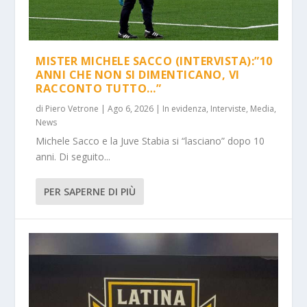
MISTER MICHELE SACCO (INTERVISTA):”10
ANNI CHE NON SI DIMENTICANO, VI
RACCONTO TUTTO…”
di
Piero Vetrone
|
Ago 6, 2026
|
In evidenza
,
Interviste
,
Media
,
News
Michele Sacco e la Juve Stabia si “lasciano” dopo 10
anni. Di seguito...
PER SAPERNE DI PIÙ