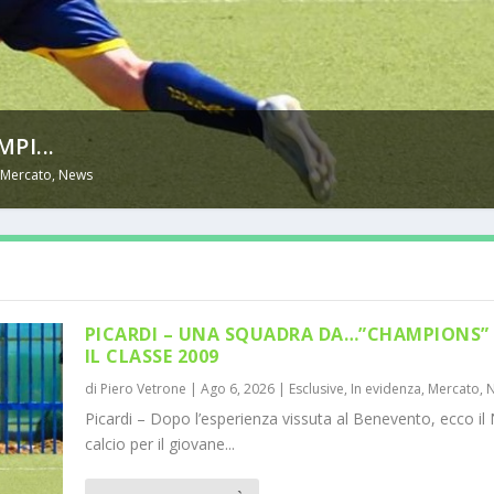
PI...
,
Mercato
,
News
PICARDI – UNA SQUADRA DA…”CHAMPIONS” 
IL CLASSE 2009
di
Piero Vetrone
|
Ago 6, 2026
|
Esclusive
,
In evidenza
,
Mercato
,
Picardi – Dopo l’esperienza vissuta al Benevento, ecco il 
calcio per il giovane...