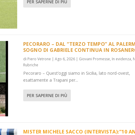
PER SAPERNE DI PIÙ
PECORARO – DAL “TERZO TEMPO” AL PALERM
SOGNO DI GABRIELE CONTINUA IN ROSANE
di
Piero Vetrone
|
Ago 6, 2026
|
Giovani Promesse
,
In evidenza
,
...
):”10 ANNI C...
Rubriche
 evidenza
,
Media
,
News
,
News
,
Rubriche
Pecoraro – Quest’oggi siamo in Sicilia, lato nord-ovest,
esattamente a Trapani per...
PER SAPERNE DI PIÙ
MISTER MICHELE SACCO (INTERVISTA):”10 A