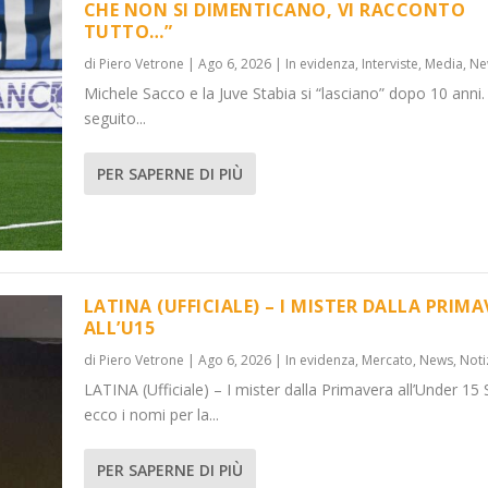
CHE NON SI DIMENTICANO, VI RACCONTO
TUTTO…”
di
Piero Vetrone
|
Ago 6, 2026
|
In evidenza
,
Interviste
,
Media
,
Ne
Michele Sacco e la Juve Stabia si “lasciano” dopo 10 anni.
seguito...
PER SAPERNE DI PIÙ
LATINA (UFFICIALE) – I MISTER DALLA PRIM
ALL’U15
di
Piero Vetrone
|
Ago 6, 2026
|
In evidenza
,
Mercato
,
News
,
Noti
LATINA (Ufficiale) – I mister dalla Primavera all’Under 15 
ecco i nomi per la...
PER SAPERNE DI PIÙ