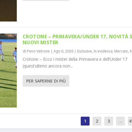
CROTONE – PRIMAVERA/UNDER 17, NOVITÀ 
NUOVI MISTER
di
Piero Vetrone
|
Ago 6, 2026
|
Esclusive
,
In evidenza
,
Mercato
,
Crotone – Ecco i mister della Primavera e dell’Under 17
(quest’ultimo ancora non...
PER SAPERNE DI PIÙ
1
2
3
...
4