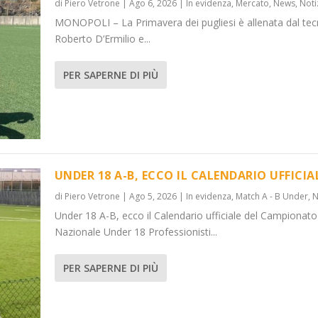
di
Piero Vetrone
|
Ago 6, 2026
|
In evidenza
,
Mercato
,
News
,
Noti
MONOPOLI – La Primavera dei pugliesi è allenata dal tec
Roberto D’Ermilio e...
PER SAPERNE DI PIÙ
UNDER 18 A-B, ECCO IL CALENDARIO UFFICIA
di
Piero Vetrone
|
Ago 5, 2026
|
In evidenza
,
Match A - B Under
,
N
Under 18 A-B, ecco il Calendario ufficiale del Campionato
Nazionale Under 18 Professionisti...
PER SAPERNE DI PIÙ