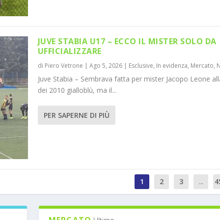
JUVE STABIA U17 – ECCO IL MISTER SOLO DA
UFFICIALIZZARE
di
Piero Vetrone
|
Ago 5, 2026
|
Esclusive
,
In evidenza
,
Mercato
,
Juve Stabia – Sembrava fatta per mister Jacopo Leone all
dei 2010 gialloblù, ma il...
PER SAPERNE DI PIÙ
1
2
3
...
4