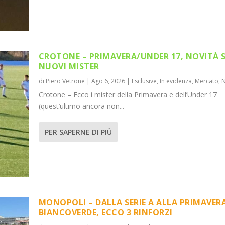
CROTONE – PRIMAVERA/UNDER 17, NOVITÀ 
NUOVI MISTER
di
Piero Vetrone
|
Ago 6, 2026
|
Esclusive
,
In evidenza
,
Mercato
,
NOVITÀ SUI NUO...
RIMAVERA BIAN...
Crotone – Ecco i mister della Primavera e dell’Under 17
,
News
Mercato
,
Notizie
,
News
(quest’ultimo ancora non...
PER SAPERNE DI PIÙ
MONOPOLI – DALLA SERIE A ALLA PRIMAVER
BIANCOVERDE, ECCO 3 RINFORZI