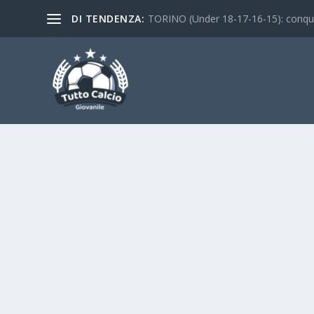
DI TENDENZA:
TORINO (Under 18-17-16-15): conquist