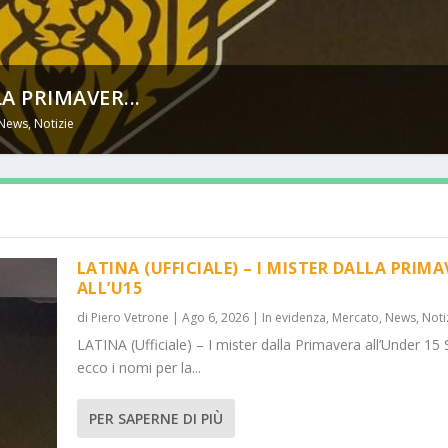
LA PRIMAVER...
News
,
Notizie
LATINA (UFFICIALE) – I MISTER DALLA PRIM
ALL’U15
di
Piero Vetrone
|
Ago 6, 2026
|
In evidenza
,
Mercato
,
News
,
Noti
LATINA (Ufficiale) – I mister dalla Primavera all’Under 15 
ecco i nomi per la...
PER SAPERNE DI PIÙ