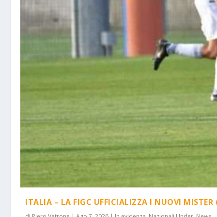
ITALIA – LA FIGC UFFICIALIZZA I NUOVI MISTER 
di
Piero Vetrone
|
Ago 7, 2026
|
In evidenza
,
Nazionali Under
,
News