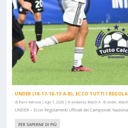
UNDER (18-17-16-15 A-B), ECCO TUTTI I REGOL
di
Piero Vetrone
|
Ago 7, 2026
|
In evidenza
,
Match A - B Under
,
Match
UNDER – Eccoi Regolamenti Ufficiali dei Campionati Nazionali 
PER SAPERNE DI PIÙ