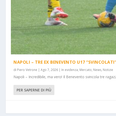
NAPOLI – TRE EX BENEVENTO U17 “SVINCOLATI
di
Piero Vetrone
|
Ago 7, 2026
|
In evidenza
,
Mercato
,
News
,
Notizie
Napoli – Incredibile, ma vero! Il Benevento svincola tre ragazz
PER SAPERNE DI PIÙ