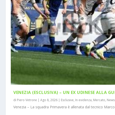
VENEZIA (ESCLUSIVA) – UN EX UDINESE ALLA GU
di
Piero Vetrone
|
Ago 8, 2026
|
Esclusive
,
In evidenza
,
Mercato
,
News
Venezia – La squadra Primavera è allenata dal tecnico Marco 