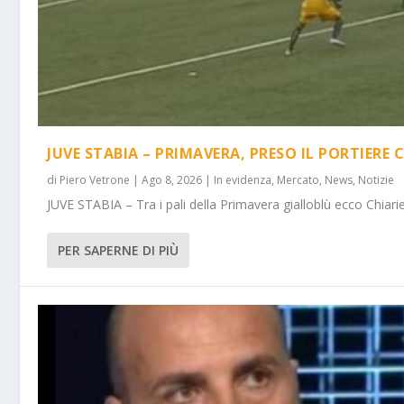
JUVE STABIA – PRIMAVERA, PRESO IL PORTIERE 
di
Piero Vetrone
|
Ago 8, 2026
|
In evidenza
,
Mercato
,
News
,
Notizie
JUVE STABIA – Tra i pali della Primavera gialloblù ecco Chiarie
PER SAPERNE DI PIÙ