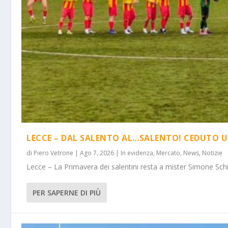
LECCE – DAL SALENTO AL…SALENTO! CEDUTO U
di
Piero Vetrone
|
Ago 7, 2026
|
In evidenza
,
Mercato
,
News
,
Notizie
Lecce – La Primavera dei salentini resta a mister Simone Schi
PER SAPERNE DI PIÙ