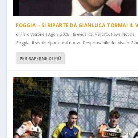
FOGGIA – SI RIPARTE DA GIANLUCA TORMA! IL 
di
Piero Vetrone
|
Ago 8, 2026
|
In evidenza
,
Mercato
,
News
,
Notizie
Foggia, il vivaio riparte dal nuovo Responsabile del Vivaio Gia
PER SAPERNE DI PIÙ