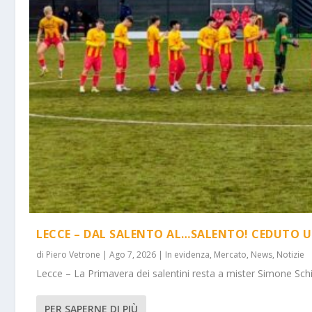
LECCE – DAL SALENTO AL…SALENTO! CEDUTO U
di
Piero Vetrone
|
Ago 7, 2026
|
In evidenza
,
Mercato
,
News
,
Notizie
Lecce – La Primavera dei salentini resta a mister Simone Schi
PER SAPERNE DI PIÙ