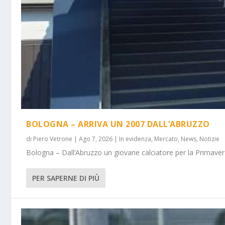
BOLOGNA – ARRIVA UN 2007 DALL’ABRUZZO
di
Piero Vetrone
|
Ago 7, 2026
|
In evidenza
,
Mercato
,
News
,
Notizie
Bologna – Dall’Abruzzo un giovane calciatore per la Primavera
PER SAPERNE DI PIÙ