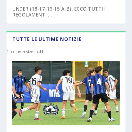
UNDER (18-17-16-15 A-B), ECCO TUTTI I
REGOLAMENTI ...
TUTTE LE ULTIME NOTIZIE
NAPOLI – TRE EX BENEVENTO U17
SAVOIA – COLPO CAPASSO PER L’UNDER 15
“SVINCOL...