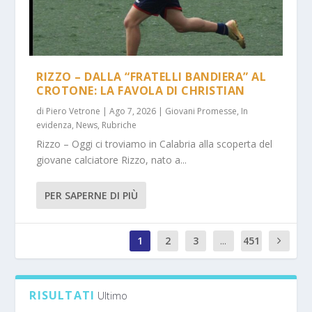
RIZZO – DALLA “FRATELLI BANDIERA” AL
CROTONE: LA FAVOLA DI CHRISTIAN
di
Piero Vetrone
|
Ago 7, 2026
|
Giovani Promesse
,
In
evidenza
,
News
,
Rubriche
Rizzo – Oggi ci troviamo in Calabria alla scoperta del
giovane calciatore Rizzo, nato a...
PER SAPERNE DI PIÙ
1
2
3
...
451
1
RISULTATI
Ultimo