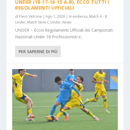
UNDER (18-17-16-15 A-B), ECCO TUTTI I
REGOLAMENTI UFFICIALI
di
Piero Vetrone
|
Ago 7, 2026
|
In evidenza
,
Match A - B
Under
,
Match Serie C Under
,
News
UNDER – Eccoi Regolamenti Ufficiali dei Campionati
Nazionali Under 18 Professionisti e...
PER SAPERNE DI PIÙ