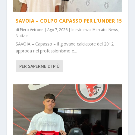
SAVOIA – COLPO CAPASSO PER L’UNDER 15
di
Piero Vetrone
|
Ago 7, 2026
|
In evidenza
,
Mercato
,
News
,
Notizie
SAVOIA – Capasso – Il giovane calciatore del 2012
approda nel professionismo e...
PER SAPERNE DI PIÙ