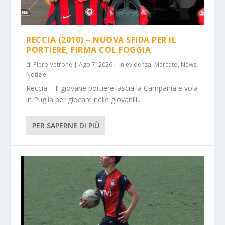
RECCIA (2010) – NUOVA SFIDA PER IL
PORTIERE, FIRMA COL FOGGIA
di
Piero Vetrone
|
Ago 7, 2026
|
In evidenza
,
Mercato
,
News
,
Notizie
Reccia – Il giovane portiere lascia la Campania e vola
in Puglia per giocare nelle giovanili...
PER SAPERNE DI PIÙ