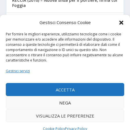
RECCIA (2010) – Nuova sfida per il portiere, firma col
Foggia
RIZZO – Dalla “Fratelli Bandiera” al Crotone: la
Gestisci Consenso Cookie
favola di Christian
Per fornire le migliori esperienze, utilizziamo tecnologie come i cookie
per memorizzare e/o accedere alle informazioni del dispositivo. Il
consenso a queste tecnologie ci permetterà di elaborare dati come il
I NOSTRI SPONSOR
comportamento di navigazione o ID unici su questo sito. Non
acconsentire o ritirare il consenso può influire negativamente su alcune
caratteristiche e funzioni.
Calcio Panchina
Gestisci servizi
Diretta.it
ACCETTA
NEGA
© 2026
| Powered by
Tutto Calcio Giovanile
DeBrand
VISUALIZZA LE PREFERENZE
Contatti
Privacy Policy
Cookie Policy (UE)
Termini e condizioni
Cookie Policy
Privacy Policy