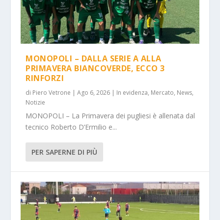
MONOPOLI – DALLA SERIE A ALLA
PRIMAVERA BIANCOVERDE, ECCO 3
RINFORZI
di
Piero Vetrone
|
Ago 6, 2026
|
In evidenza
,
Mercato
,
News
,
Notizie
MONOPOLI – La Primavera dei pugliesi è allenata dal
tecnico Roberto D’Ermilio e...
PER SAPERNE DI PIÙ