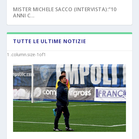
MISTER MICHELE SACCO (INTERVISTA):”10
ANNI C...
TUTTE LE ULTIME NOTIZIE
LATINA (UFFICIALE) – I MISTER DALLA
CROTONE – PRIMAVERA/UNDER 17, NOVITÀ
PRIMAVER...
SUI NUO...