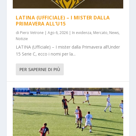
LATINA (UFFICIALE) – I MISTER DALLA
PRIMAVERA ALL’U15
di
Piero Vetrone
|
Ago 6, 2026
|
In evidenza
,
Mercato
,
News
,
Notizie
LATINA (Ufficiale) – I mister dalla Primavera all’Under
15 Serie C, ecco i nomi per la...
PER SAPERNE DI PIÙ