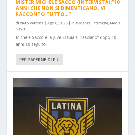
MISTER MICHELE SACCO (INTERVISTA):”10
ANNI CHE NON SI DIMENTICANO, VI
RACCONTO TUTTO…”
di
Piero Vetrone
|
Ago 6, 2026
|
In evidenza
,
Interviste
,
Media
,
News
Michele Sacco e la Juve Stabia si “lasciano” dopo 10
anni. Di seguito...
PER SAPERNE DI PIÙ