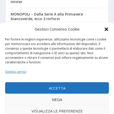
mister
MONOPOLI – Dalla Serie A alla Primavera
biancoverde, ecco 3 rinforzi
Gestisci Consenso Cookie
UNDER 18 A-B, ecco il calendario ufficiale
Per fornire le migliori esperienze, utilizziamo tecnologie come i cookie
per memorizzare e/o accedere alle informazioni del dispositivo. Il
consenso a queste tecnologie ci permetterà di elaborare dati come il
I NOSTRI SPONSOR
comportamento di navigazione o ID unici su questo sito. Non
acconsentire o ritirare il consenso può influire negativamente su alcune
caratteristiche e funzioni.
Calcio Panchina
Gestisci servizi
Diretta.it
ACCETTA
NEGA
© 2026
| Powered by
Tutto Calcio Giovanile
DeBrand
VISUALIZZA LE PREFERENZE