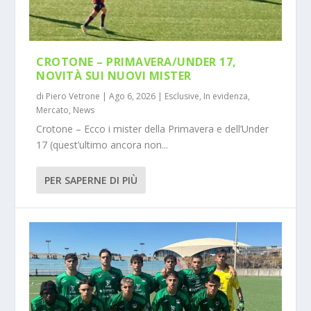
CROTONE – PRIMAVERA/UNDER 17,
NOVITÀ SUI NUOVI MISTER
di
Piero Vetrone
|
Ago 6, 2026
|
Esclusive
,
In evidenza
,
Mercato
,
News
Crotone – Ecco i mister della Primavera e dell’Under
17 (quest’ultimo ancora non...
PER SAPERNE DI PIÙ