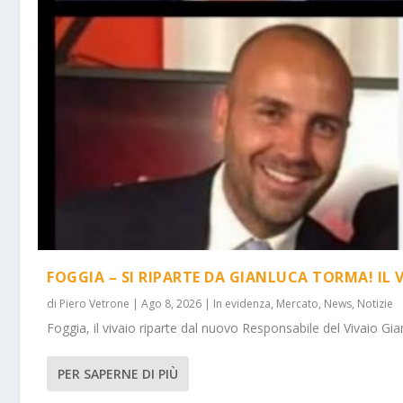
FOGGIA – SI RIPARTE DA GIANLUCA TORMA! IL 
di
Piero Vetrone
|
Ago 8, 2026
|
In evidenza
,
Mercato
,
News
,
Notizie
Foggia, il vivaio riparte dal nuovo Responsabile del Vivaio Gia
PER SAPERNE DI PIÙ