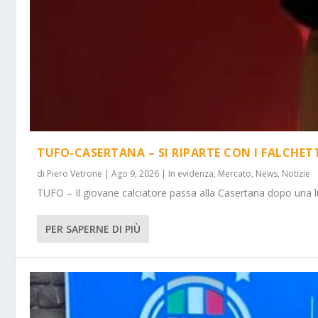
TUFO-CASERTANA – SI RIPARTE CON I FALCHET
di
Piero Vetrone
|
Ago 9, 2026
|
In evidenza
,
Mercato
,
News
,
Notizie
TUFO – Il giovane calciatore passa alla Casertana dopo una lu
PER SAPERNE DI PIÙ