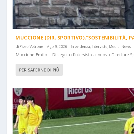
MUCCIONE (DIR. SPORTIVO).”SOSTENIBILITÀ, P
di
Piero Vetrone
|
Ago 9, 2026
|
In evidenza
,
Interviste
,
Media
,
News
Muccione Emilio – Di seguito l’intervista al nuovo Direttore Spo
PER SAPERNE DI PIÙ