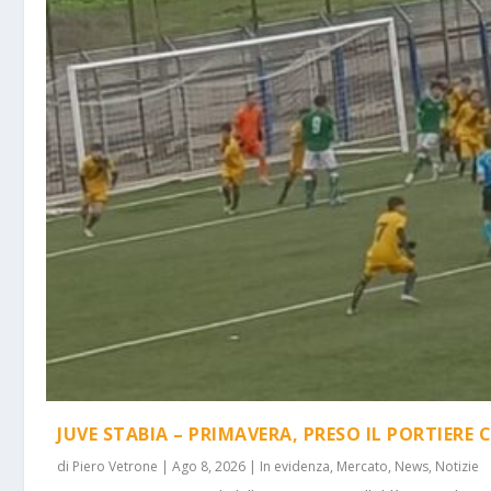
JUVE STABIA – PRIMAVERA, PRESO IL PORTIERE 
di
Piero Vetrone
|
Ago 8, 2026
|
In evidenza
,
Mercato
,
News
,
Notizie