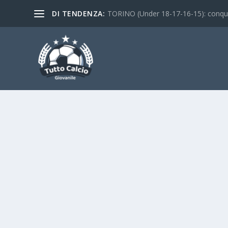
DI TENDENZA:
TORINO (Under 18-17-16-15): conquist