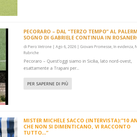
PECORARO – DAL “TERZO TEMPO” AL PALERM
SOGNO DI GABRIELE CONTINUA IN ROSANE
di
Piero Vetrone
|
Ago 6, 2026
|
Giovani Promesse
,
In evidenza
,
...
):”10 ANNI C...
Rubriche
 evidenza
,
Media
,
News
,
News
,
Rubriche
Pecoraro – Quest’oggi siamo in Sicilia, lato nord-ovest,
esattamente a Trapani per...
PER SAPERNE DI PIÙ
MISTER MICHELE SACCO (INTERVISTA):”10 A
CHE NON SI DIMENTICANO, VI RACCONTO
TUTTO…”