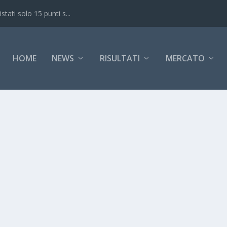
ati solo 15 punti s...
HOME
NEWS
RISULTATI
MERCATO