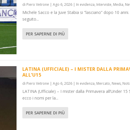
di
Piero Vetrone
|
Ago 6, 2026
|
In evidenza
,
Interviste
,
Media
,
Ne
Michele Sacco e la Juve Stabia si “lasciano” dopo 10 anni.
seguito...
PER SAPERNE DI PIÙ
LATINA (UFFICIALE) – I MISTER DALLA PRIM
ALL’U15
di
Piero Vetrone
|
Ago 6, 2026
|
In evidenza
,
Mercato
,
News
,
Noti
LATINA (Ufficiale) – I mister dalla Primavera all’Under 15 
ecco i nomi per la...
PER SAPERNE DI PIÙ