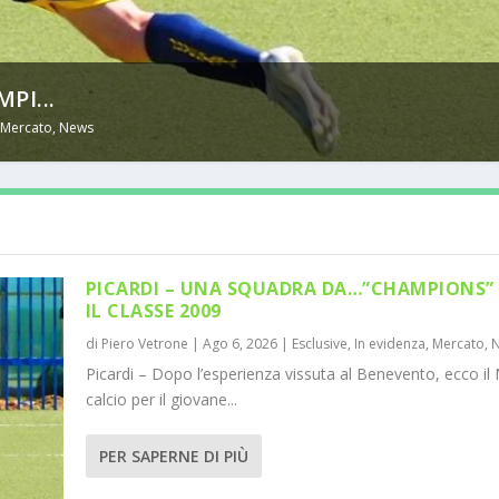
PI...
,
Mercato
,
News
PICARDI – UNA SQUADRA DA…”CHAMPIONS” 
IL CLASSE 2009
di
Piero Vetrone
|
Ago 6, 2026
|
Esclusive
,
In evidenza
,
Mercato
,
Picardi – Dopo l’esperienza vissuta al Benevento, ecco il 
calcio per il giovane...
PER SAPERNE DI PIÙ