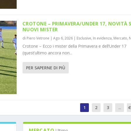
CROTONE – PRIMAVERA/UNDER 17, NOVITÀ 
NUOVI MISTER
di
Piero Vetrone
|
Ago 6, 2026
|
Esclusive
,
In evidenza
,
Mercato
,
Crotone – Ecco i mister della Primavera e dell’Under 17
(quest’ultimo ancora non...
PER SAPERNE DI PIÙ
1
2
3
...
4
MERCATO
Ultimo