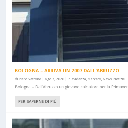
BOLOGNA – ARRIVA UN 2007 DALL’ABRUZZO
di
Piero Vetrone
|
Ago 7, 2026
|
In evidenza
,
Mercato
,
News
,
Notizie
Bologna – Dall’Abruzzo un giovane calciatore per la Primavera
PER SAPERNE DI PIÙ