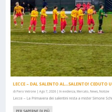
LECCE – DAL SALENTO AL…SALENTO! CEDUTO U
di
Piero Vetrone
|
Ago 7, 2026
|
In evidenza
,
Mercato
,
News
,
Notizie
Lecce – La Primavera dei salentini resta a mister Simone Schi
PER SAPERNE DI PIÙ