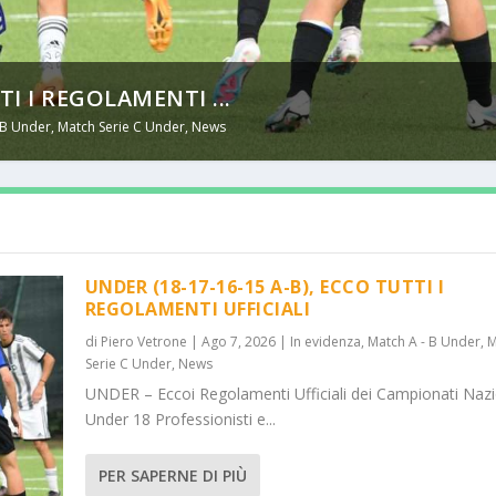
TI I REGOLAMENTI ...
 B Under
,
Match Serie C Under
,
News
UNDER (18-17-16-15 A-B), ECCO TUTTI I
REGOLAMENTI UFFICIALI
di
Piero Vetrone
|
Ago 7, 2026
|
In evidenza
,
Match A - B Under
,
M
Serie C Under
,
News
UNDER – Eccoi Regolamenti Ufficiali dei Campionati Nazi
Under 18 Professionisti e...
PER SAPERNE DI PIÙ