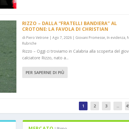
RIZZO – DALLA “FRATELLI BANDIERA” AL
CROTONE: LA FAVOLA DI CHRISTIAN
di
Piero Vetrone
|
Ago 7, 2026
|
Giovani Promesse
,
In evidenza
,
Rubriche
Rizzo – Oggi ci troviamo in Calabria alla scoperta del gio
calciatore Rizzo, nato a...
PER SAPERNE DI PIÙ
1
2
3
...
4
MERCATO
Ultimo