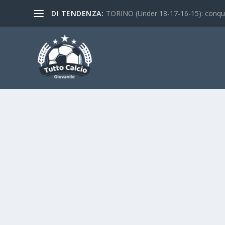
DI TENDENZA:
TORINO (Under 18-17-16-15): conquist