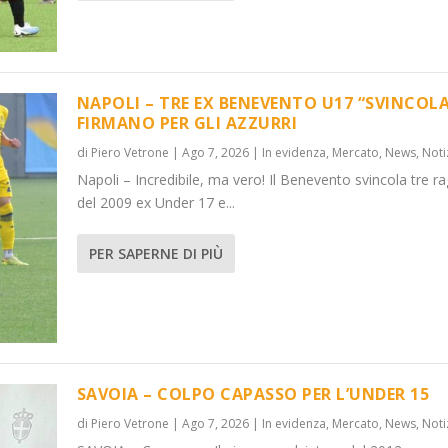
NAPOLI – TRE EX BENEVENTO U17 “SVINCOLA
FIRMANO PER GLI AZZURRI
di
Piero Vetrone
|
Ago 7, 2026
|
In evidenza
,
Mercato
,
News
,
Noti
VINCOL...
DER 15
Napoli – Incredibile, ma vero! Il Benevento svincola tre ra
News
News
,
,
Notizie
Notizie
del 2009 ex Under 17 e...
PER SAPERNE DI PIÙ
SAVOIA – COLPO CAPASSO PER L’UNDER 15
di
Piero Vetrone
|
Ago 7, 2026
|
In evidenza
,
Mercato
,
News
,
Noti