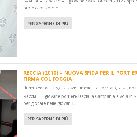
SAVOIA – Capasso – Il giovane calciatore del 2012 appro
professionismo e...
PER SAPERNE DI PIÙ
RECCIA (2010) – NUOVA SFIDA PER IL PORTIER
FIRMA COL FOGGIA
di
Piero Vetrone
|
Ago 7, 2026
|
In evidenza
,
Mercato
,
News
,
Noti
Reccia – Il giovane portiere lascia la Campania e vola in P
per giocare nelle giovanili...
PER SAPERNE DI PIÙ