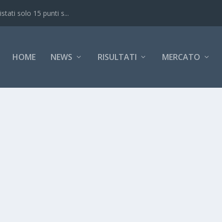
ati solo 15 punti s...
HOME
NEWS
RISULTATI
MERCATO