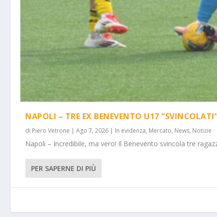
NAPOLI – TRE EX BENEVENTO U17 “SVINCOLATI
di
Piero Vetrone
|
Ago 7, 2026
|
In evidenza
,
Mercato
,
News
,
Notizie
Napoli – Incredibile, ma vero! Il Benevento svincola tre ragazz
PER SAPERNE DI PIÙ