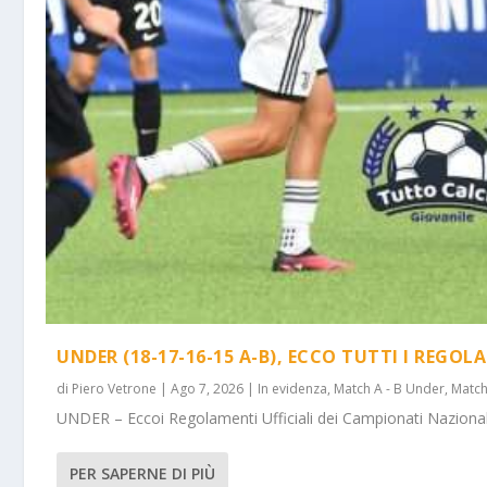
UNDER (18-17-16-15 A-B), ECCO TUTTI I REGOL
di
Piero Vetrone
|
Ago 7, 2026
|
In evidenza
,
Match A - B Under
,
Match
UNDER – Eccoi Regolamenti Ufficiali dei Campionati Nazionali 
PER SAPERNE DI PIÙ