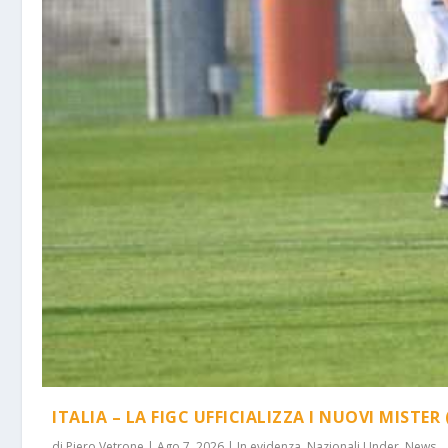
ITALIA – LA FIGC UFFICIALIZZA I NUOVI MISTER 
di
Piero Vetrone
|
Ago 7, 2026
|
In evidenza
,
Nazionali Under
,
News