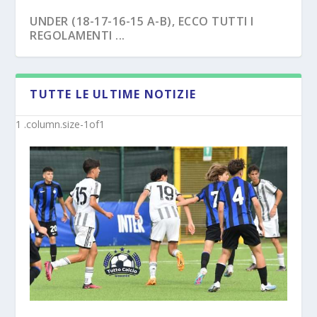
UNDER (18-17-16-15 A-B), ECCO TUTTI I
REGOLAMENTI ...
TUTTE LE ULTIME NOTIZIE
NAPOLI – TRE EX BENEVENTO U17
SAVOIA – COLPO CAPASSO PER L’UNDER 15
“SVINCOL...