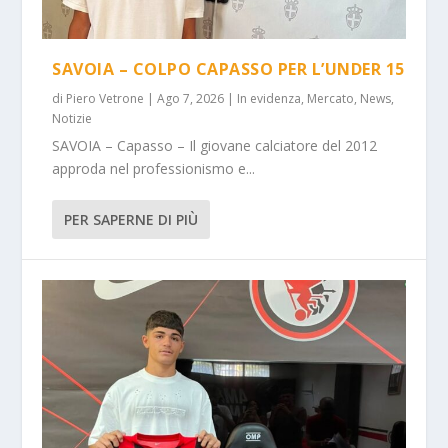
SAVOIA – COLPO CAPASSO PER L’UNDER 15
di
Piero Vetrone
|
Ago 7, 2026
|
In evidenza
,
Mercato
,
News
,
Notizie
SAVOIA – Capasso – Il giovane calciatore del 2012
approda nel professionismo e...
PER SAPERNE DI PIÙ