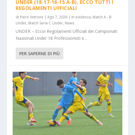
UNDER (18-17-16-15 A-B), ECCO TUTTI I
REGOLAMENTI UFFICIALI
di
Piero Vetrone
|
Ago 7, 2026
|
In evidenza
,
Match A - B
Under
,
Match Serie C Under
,
News
UNDER – Eccoi Regolamenti Ufficiali dei Campionati
Nazionali Under 18 Professionisti e...
PER SAPERNE DI PIÙ