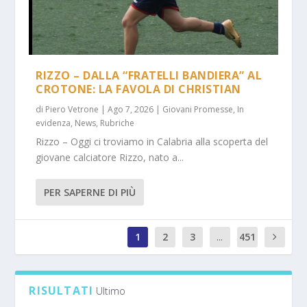
RIZZO – DALLA “FRATELLI BANDIERA” AL
CROTONE: LA FAVOLA DI CHRISTIAN
di
Piero Vetrone
|
Ago 7, 2026
|
Giovani Promesse
,
In
evidenza
,
News
,
Rubriche
Rizzo – Oggi ci troviamo in Calabria alla scoperta del
giovane calciatore Rizzo, nato a...
PER SAPERNE DI PIÙ
1
2
3
...
451
1
RISULTATI
Ultimo