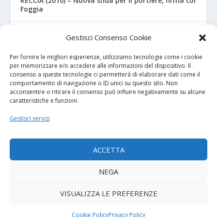
RECCIA (2010) – Nuova sfida per il portiere, firma col
Foggia
RIZZO – Dalla “Fratelli Bandiera” al Crotone: la
Gestisci Consenso Cookie
favola di Christian
Per fornire le migliori esperienze, utilizziamo tecnologie come i cookie
per memorizzare e/o accedere alle informazioni del dispositivo. Il
consenso a queste tecnologie ci permetterà di elaborare dati come il
I NOSTRI SPONSOR
comportamento di navigazione o ID unici su questo sito. Non
acconsentire o ritirare il consenso può influire negativamente su alcune
caratteristiche e funzioni.
Calcio Panchina
Gestisci servizi
Diretta.it
ACCETTA
NEGA
© 2026
| Powered by
Tutto Calcio Giovanile
DeBrand
VISUALIZZA LE PREFERENZE
Contatti
Privacy Policy
Cookie Policy (UE)
Termini e condizioni
Cookie Policy
Privacy Policy