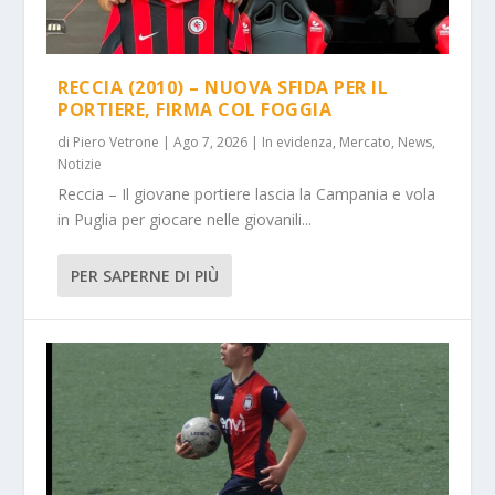
RECCIA (2010) – NUOVA SFIDA PER IL
PORTIERE, FIRMA COL FOGGIA
di
Piero Vetrone
|
Ago 7, 2026
|
In evidenza
,
Mercato
,
News
,
Notizie
Reccia – Il giovane portiere lascia la Campania e vola
in Puglia per giocare nelle giovanili...
PER SAPERNE DI PIÙ