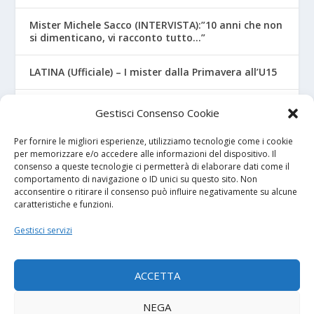
Mister Michele Sacco (INTERVISTA):”10 anni che non
si dimenticano, vi racconto tutto…”
LATINA (Ufficiale) – I mister dalla Primavera all’U15
CROTONE – Primavera/Under 17, novità sui nuovi
Gestisci Consenso Cookie
mister
Per fornire le migliori esperienze, utilizziamo tecnologie come i cookie
per memorizzare e/o accedere alle informazioni del dispositivo. Il
consenso a queste tecnologie ci permetterà di elaborare dati come il
I NOSTRI SPONSOR
comportamento di navigazione o ID unici su questo sito. Non
acconsentire o ritirare il consenso può influire negativamente su alcune
caratteristiche e funzioni.
Calcio Panchina
Gestisci servizi
Diretta.it
ACCETTA
NEGA