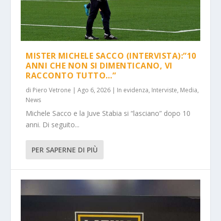
MISTER MICHELE SACCO (INTERVISTA):”10
ANNI CHE NON SI DIMENTICANO, VI
RACCONTO TUTTO…”
di
Piero Vetrone
|
Ago 6, 2026
|
In evidenza
,
Interviste
,
Media
,
News
Michele Sacco e la Juve Stabia si “lasciano” dopo 10
anni. Di seguito...
PER SAPERNE DI PIÙ