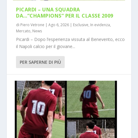
PICARDI – UNA SQUADRA
DA…”CHAMPIONS” PER IL CLASSE 2009
di
Piero Vetrone
|
Ago 6, 2026
|
Esclusive
,
In evidenza
,
Mercato
,
News
Picardi – Dopo l’esperienza vissuta al Benevento, ecco
il Napoli calcio per il giovane...
PER SAPERNE DI PIÙ