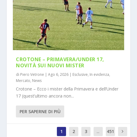
CROTONE – PRIMAVERA/UNDER 17,
NOVITÀ SUI NUOVI MISTER
di
Piero Vetrone
|
Ago 6, 2026
|
Esclusive
,
In evidenza
,
Mercato
,
News
Crotone – Ecco i mister della Primavera e dell’Under
17 (quest’ultimo ancora non...
PER SAPERNE DI PIÙ
1
2
3
...
451