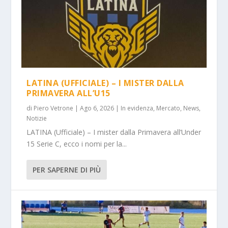
LATINA (UFFICIALE) – I MISTER DALLA
PRIMAVERA ALL’U15
di
Piero Vetrone
|
Ago 6, 2026
|
In evidenza
,
Mercato
,
News
,
Notizie
LATINA (Ufficiale) – I mister dalla Primavera all’Under
15 Serie C, ecco i nomi per la...
PER SAPERNE DI PIÙ