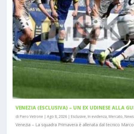
VENEZIA (ESCLUSIVA) – UN EX UDINESE ALLA GU
di
Piero Vetrone
|
Ago 8, 2026
|
Esclusive
,
In evidenza
,
Mercato
,
News
Venezia – La squadra Primavera è allenata dal tecnico Marco 