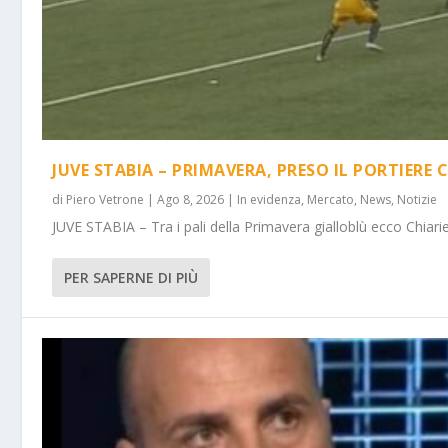
JUVE STABIA – PRIMAVERA, PRESO IL PORTIERE 
di
Piero Vetrone
|
Ago 8, 2026
|
In evidenza
,
Mercato
,
News
,
Notizie
JUVE STABIA – Tra i pali della Primavera gialloblù ecco Chiarie
PER SAPERNE DI PIÙ