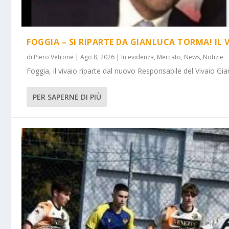
FOGGIA – SI RIPARTE DA GIANLUCA TORMA! IL 
di
Piero Vetrone
|
Ago 8, 2026
|
In evidenza
,
Mercato
,
News
,
Notizie
Foggia, il vivaio riparte dal nuovo Responsabile del Vivaio Gia
PER SAPERNE DI PIÙ