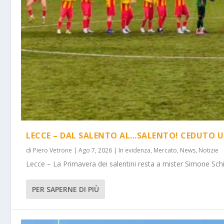
LECCE – DAL SALENTO AL…SALENTO! CEDUTO U
di
Piero Vetrone
|
Ago 7, 2026
|
In evidenza
,
Mercato
,
News
,
Notizie
Lecce – La Primavera dei salentini resta a mister Simone Schi
PER SAPERNE DI PIÙ