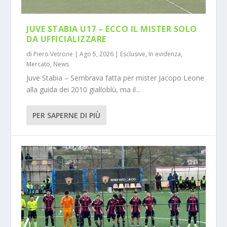
JUVE STABIA U17 – ECCO IL MISTER SOLO
DA UFFICIALIZZARE
di
Piero Vetrone
|
Ago 5, 2026
|
Esclusive
,
In evidenza
,
Mercato
,
News
Juve Stabia – Sembrava fatta per mister Jacopo Leone
alla guida dei 2010 gialloblù, ma il...
PER SAPERNE DI PIÙ