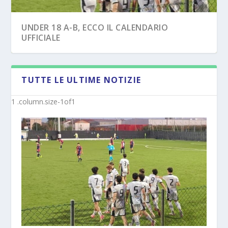
UNDER 18 A-B, ECCO IL CALENDARIO
UFFICIALE
TUTTE LE ULTIME NOTIZIE
JUVE STABIA U17 – ECCO IL MISTER SOLO DA
CASERTANA – I MISTER DEI FALCHETTI
UFF...
(PRIMAVER...