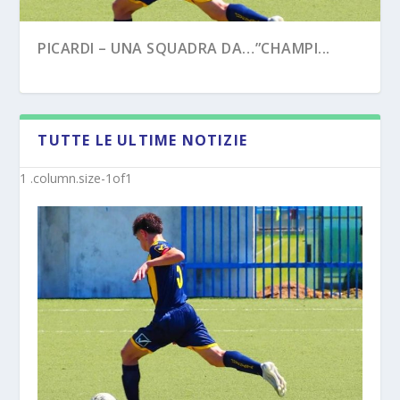
PICARDI – UNA SQUADRA DA…”CHAMPI...
TUTTE LE ULTIME NOTIZIE
PECORARO – DAL “TERZO TEMPO” AL ...
MISTER MICHELE SACCO (INTERVISTA):”10
ANNI C...