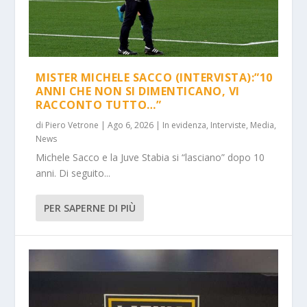
MISTER MICHELE SACCO (INTERVISTA):”10
ANNI CHE NON SI DIMENTICANO, VI
RACCONTO TUTTO…”
di
Piero Vetrone
|
Ago 6, 2026
|
In evidenza
,
Interviste
,
Media
,
News
Michele Sacco e la Juve Stabia si “lasciano” dopo 10
anni. Di seguito...
PER SAPERNE DI PIÙ