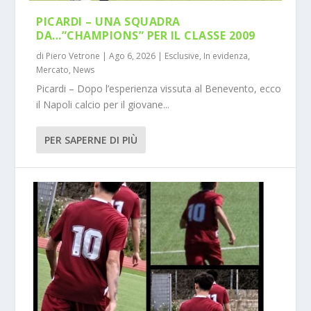
PICARDI – UNA SQUADRA
DA…”CHAMPIONS” PER IL CLASSE 2009
di
Piero Vetrone
|
Ago 6, 2026
|
Esclusive
,
In evidenza
,
Mercato
,
News
Picardi – Dopo l’esperienza vissuta al Benevento, ecco
il Napoli calcio per il giovane...
PER SAPERNE DI PIÙ