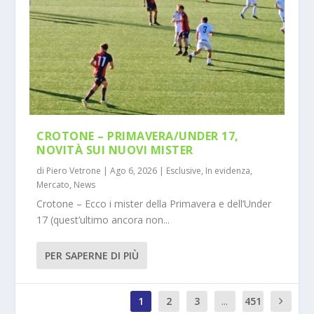
CROTONE – PRIMAVERA/UNDER 17,
NOVITÀ SUI NUOVI MISTER
di
Piero Vetrone
|
Ago 6, 2026
|
Esclusive
,
In evidenza
,
Mercato
,
News
Crotone – Ecco i mister della Primavera e dell’Under
17 (quest’ultimo ancora non...
PER SAPERNE DI PIÙ
1
2
3
...
451