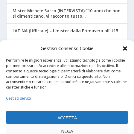
Mister Michele Sacco (INTERVISTA):”10 anni che non
si dimenticano, vi racconto tutto…”
LATINA (Ufficiale) – I mister dalla Primavera all’U15
CROTONE – Primavera/Under 17, novità sui nuovi
Gestisci Consenso Cookie
mister
Per fornire le migliori esperienze, utilizziamo tecnologie come i cookie
per memorizzare e/o accedere alle informazioni del dispositivo. Il
consenso a queste tecnologie ci permetterà di elaborare dati come il
I NOSTRI SPONSOR
comportamento di navigazione o ID unici su questo sito. Non
acconsentire o ritirare il consenso può influire negativamente su alcune
caratteristiche e funzioni.
Calcio Panchina
Gestisci servizi
Diretta.it
ACCETTA
NEGA