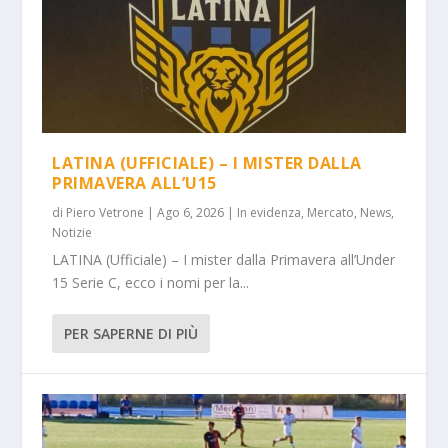
LATINA (UFFICIALE) – I MISTER DALLA
PRIMAVERA ALL’U15
di
Piero Vetrone
|
Ago 6, 2026
|
In evidenza
,
Mercato
,
News
,
Notizie
LATINA (Ufficiale) – I mister dalla Primavera all’Under
15 Serie C, ecco i nomi per la...
PER SAPERNE DI PIÙ