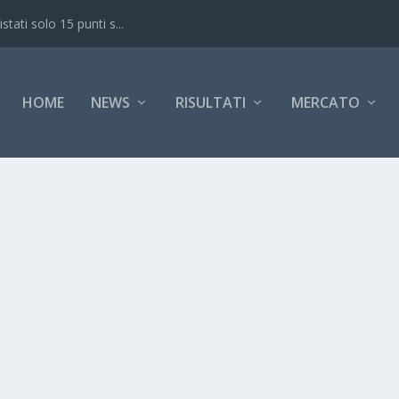
ati solo 15 punti s...
HOME
NEWS
RISULTATI
MERCATO