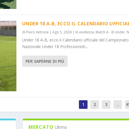
UNDER 18 A-B, ECCO IL CALENDARIO UFFICIA
di
Piero Vetrone
|
Ago 5, 2026
|
In evidenza
,
Match A - B Under
,
N
Under 18 A-B, ecco il Calendario ufficiale del Campionato
Nazionale Under 18 Professionisti...
PER SAPERNE DI PIÙ
1
2
3
...
4
MERCATO
Ultimo