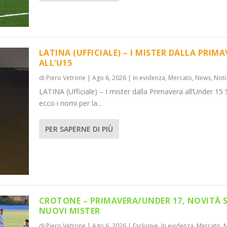
LATINA (UFFICIALE) – I MISTER DALLA PRIM
ALL’U15
di
Piero Vetrone
|
Ago 6, 2026
|
In evidenza
,
Mercato
,
News
,
Noti
LA PRIMAVER...
NOVITÀ SUI NUO...
LATINA (Ufficiale) – I mister dalla Primavera all’Under 15 
,
News
Mercato
,
Notizie
,
News
ecco i nomi per la...
PER SAPERNE DI PIÙ
CROTONE – PRIMAVERA/UNDER 17, NOVITÀ 
NUOVI MISTER
di
Piero Vetrone
|
Ago 6, 2026
|
Esclusive
,
In evidenza
,
Mercato
,