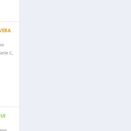
AVERA
zie
Serie C,
SUI
News