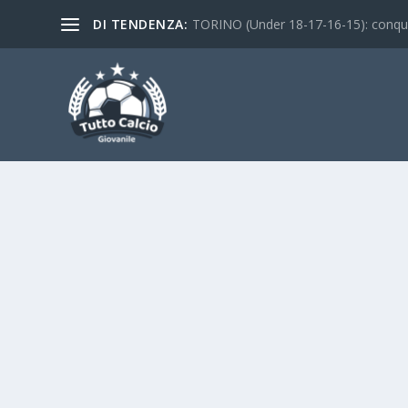
DI TENDENZA:
TORINO (Under 18-17-16-15): conquist