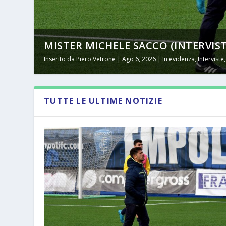
MISTER MICHELE SACCO (INTERVISTA
Inserito da
Piero Vetrone
|
Ago 6, 2026
|
In evidenza
,
Interviste
TUTTE LE ULTIME NOTIZIE