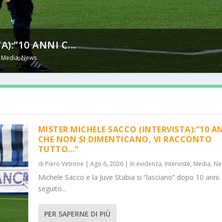
):”10 ANNI C...
,
Media
,
News
MISTER MICHELE SACCO (INTERVISTA):”10 A
CHE NON SI DIMENTICANO, VI RACCONTO
TUTTO…”
di
Piero Vetrone
|
Ago 6, 2026
|
In evidenza
,
Interviste
,
Media
,
Ne
Michele Sacco e la Juve Stabia si “lasciano” dopo 10 anni.
seguito...
PER SAPERNE DI PIÙ