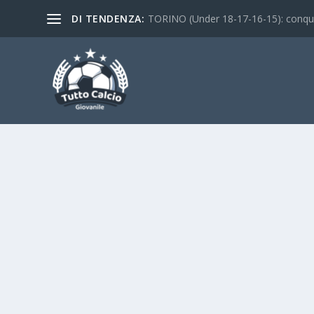
DI TENDENZA:
TORINO (Under 18-17-16-15): conquist