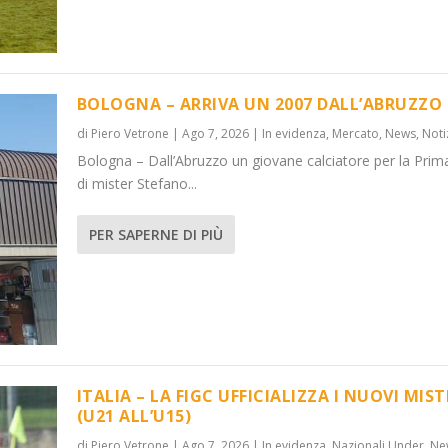
BOLOGNA – ARRIVA UN 2007 DALL’ABRUZZO
di
Piero Vetrone
|
Ago 7, 2026
|
In evidenza
,
Mercato
,
News
,
Noti
Bologna – Dall’Abruzzo un giovane calciatore per la Prim
’ABRUZZO
OVI MISTER...
di mister Stefano...
 Under
News
,
Notizie
,
News
PER SAPERNE DI PIÙ
ITALIA – LA FIGC UFFICIALIZZA I NUOVI MIST
(U21 ALL’U15)
di
Piero Vetrone
|
Ago 7, 2026
|
In evidenza
,
Nazionali Under
,
Ne