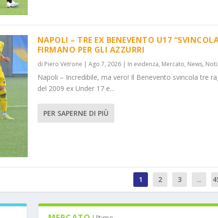
NAPOLI – TRE EX BENEVENTO U17 “SVINCOLA
FIRMANO PER GLI AZZURRI
di
Piero Vetrone
|
Ago 7, 2026
|
In evidenza
,
Mercato
,
News
,
Noti
Napoli – Incredibile, ma vero! Il Benevento svincola tre ra
del 2009 ex Under 17 e...
PER SAPERNE DI PIÙ
1
2
3
...
4
MERCATO
Ultimo