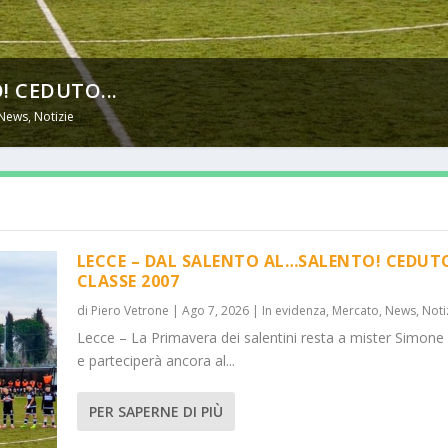
! CEDUTO...
News
,
Notizie
LECCE – DAL SALENTO AL…SALENTO! CEDUT
CLASSE 2007
di
Piero Vetrone
|
Ago 7, 2026
|
In evidenza
,
Mercato
,
News
,
Noti
Lecce – La Primavera dei salentini resta a mister Simone
e parteciperà ancora al...
PER SAPERNE DI PIÙ