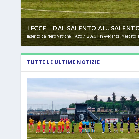
LECCE – DAL SALENTO AL…SALENTO
Inserito da
Piero Vetrone
|
Ago 7, 2026
|
In evidenza
,
Mercato
,
TUTTE LE ULTIME NOTIZIE