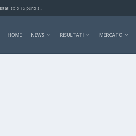
ati solo 15 punti s...
HOME
NEWS
RISULTATI
MERCATO