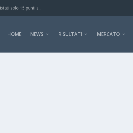
ati solo 15 punti s...
HOME
NEWS
RISULTATI
MERCATO