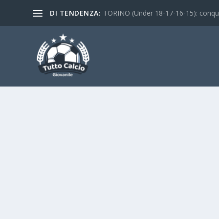
DI TENDENZA:
TORINO (Under 18-17-16-15): conquist