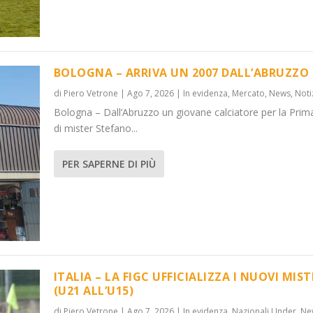
BOLOGNA – ARRIVA UN 2007 DALL’ABRUZZO
di
Piero Vetrone
|
Ago 7, 2026
|
In evidenza
,
Mercato
,
News
,
Noti
Bologna – Dall’Abruzzo un giovane calciatore per la Prim
’ABRUZZO
OVI MISTER...
di mister Stefano...
 Under
News
,
Notizie
,
News
PER SAPERNE DI PIÙ
ITALIA – LA FIGC UFFICIALIZZA I NUOVI MIST
(U21 ALL’U15)
di
Piero Vetrone
|
Ago 7, 2026
|
In evidenza
,
Nazionali Under
,
Ne