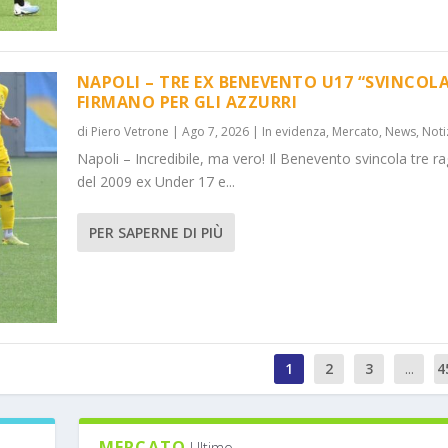
NAPOLI – TRE EX BENEVENTO U17 “SVINCOLA
FIRMANO PER GLI AZZURRI
di
Piero Vetrone
|
Ago 7, 2026
|
In evidenza
,
Mercato
,
News
,
Noti
Napoli – Incredibile, ma vero! Il Benevento svincola tre ra
del 2009 ex Under 17 e...
PER SAPERNE DI PIÙ
1
2
3
...
4
MERCATO
Ultimo