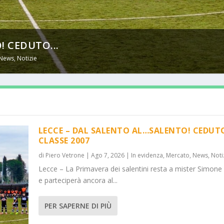
! CEDUTO...
News
,
Notizie
LECCE – DAL SALENTO AL…SALENTO! CEDUT
CLASSE 2007
di
Piero Vetrone
|
Ago 7, 2026
|
In evidenza
,
Mercato
,
News
,
Noti
Lecce – La Primavera dei salentini resta a mister Simone
e parteciperà ancora al...
PER SAPERNE DI PIÙ