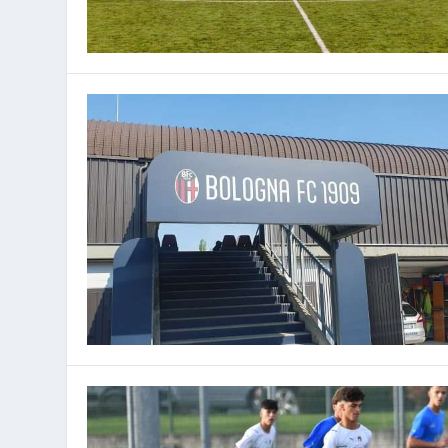
BOLOGNA – ARRIVA UN 2007 DALL
ITALIA – LA FIGC UFFICIALIZZA I NU
Inserito da
Inserito da
Piero Vetrone
Piero Vetrone
|
|
Ago 7, 2026
Ago 7, 2026
|
|
In evidenza
In evidenza
,
,
Mercato
Nazionali
,